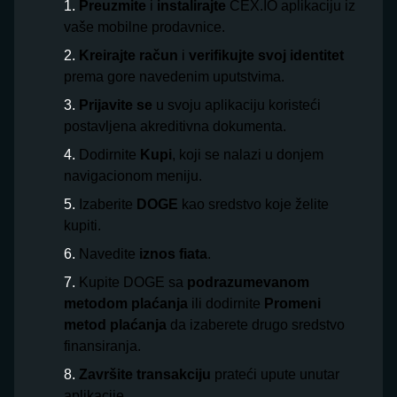
Preuzmite
i
instalirajte
CEX.IO aplikaciju iz
vaše mobilne prodavnice.
Kreirajte račun
i
verifikujte svoj identitet
prema gore navedenim uputstvima.
Prijavite se
u svoju aplikaciju koristeći
postavljena akreditivna dokumenta.
Dodirnite
Kupi
, koji se nalazi u donjem
navigacionom meniju.
Izaberite
DOGE
kao sredstvo koje želite
kupiti.
Navedite
iznos fiata
.
Kupite DOGE sa
podrazumevanom
metodom plaćanja
ili dodirnite
Promeni
metod plaćanja
da izaberete drugo sredstvo
finansiranja.
Završite transakciju
prateći upute unutar
aplikacije.