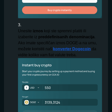
Unesite
iznos
koji ste spremni platiti ili
izaberite iz
preddefinisanih
denominacija
.
Ako imate specifičan iznos DOGE-a na umu,
možete koristiti naš
konverter Dogecoin
da
vidite koliko vam fiat valute treba.