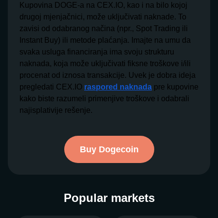
Kupovina DOGE-a na CEX.IO, kao i na bilo kojoj
drugoj mjenjačnici, može uključivati naknade. To
zavisi od odabranog načina (npr., Spot Trading ili
Instant Buy) ili metode plaćanja. Imajte na umu da
svaka usluga financiranja ima svoju strukturu
naknada, koja može uključivati fiksne troškove i/ili
procenat od iznosa transakcije. Uvek je dobra ideja
pregledati CEX.IO
raspored naknada
pre kupovine
kako biste razumeli primenjive troškove i odabrali
najisplativije rešenje.
Buy Dogecoin
Popular markets