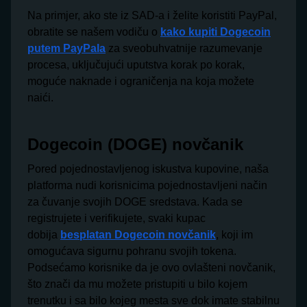
Na primjer, ako ste iz SAD-a i želite koristiti PayPal,
obratite se našem vodiču o
kako kupiti Dogecoin
putem PayPala
za sveobuhvatnije razumevanje
procesa, uključujući uputstva korak po korak,
moguće naknade i ograničenja na koja možete
naići.
Dogecoin (DOGE) novčanik
Pored pojednostavljenog iskustva kupovine, naša
platforma nudi korisnicima pojednostavljeni način
za čuvanje svojih DOGE sredstava. Kada se
registrujete i verifikujete, svaki kupac
dobija
besplatan Dogecoin novčanik
, koji im
omogućava sigurnu pohranu svojih tokena.
Podsećamo korisnike da je ovo ovlašteni novčanik,
što znači da mu možete pristupiti u bilo kojem
trenutku i sa bilo kojeg mesta sve dok imate stabilnu