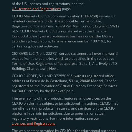
of the US licenses and registrations, see the
US Licenses and Registrations
page.
CEX.IO Markets UK Ltd (company number 15140258) serves UK
resident customers under the applicable Terms of Use.
Registered office address: 78-79 Pall Mall, London, England, SW1Y
5ES. CEX.IO Markets UK Ltd is registered with the Financial
Conduct Authority as a cryptoasset business under the Money
Laundering Regulations, firm reference number 1007192, for
certain cryptoasset activities.
CEX OVRS LLC (No. L 22275), serves customers all over the world
except from the countries which are specified in the respective
Terms of Use. Registered office address: Suite 1, A.L. Evelyn LTD
Building, Charlestown, Nevis.
CEX.IO EUROPE, S.L. (NIF: B72550395) with its registered office
address at Paseo de la Castellana, 53 1a, 28046 Madrid, España,
registered as the Provider of Virtual Currency Exchange Services
for Fiat Currency by the Bank of Spain.
The availability of the products, features, and services on the
CEX.IO platform is subject to jurisdictional limitations. CEX.IO may
not offer certain products, features, and services on the CEX.IO
platform in certain jurisdictions due to potential or actual
regulatory restrictions. For more information, see our
Licenses and Registrations
.
The web content provided by CEX.IO is for educational purposes