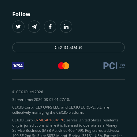
Follow
CEX.IO Status
© CEX.IO Ltd 2026
Server time: 2026-08-07 01:27:18.
CEX.IO Corp., CEX OVRS LLC, and CEX.IO EUROPE, S.L. are
collectively managing the CEX.IO platform.
CEX.IO Corp. (
NMLS# 1804170
) serves United States residents
only in jurisdictions where it is licensed to operate as a Money
Service Business (MSB Activities 409 499). Registered address:
100 SE 2nd St, Suite 3852 Miami, Florida, 33131, USA. For the list