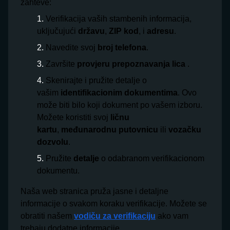
zahteve:
Verifikacija vaših stambenih informacija,
uključujući
državu
,
ZIP kod
, i
adresu
.
Navedite svoj
broj telefona
.
Završite
provjeru prepoznavanja lica
.
Skenirajte i pružite detalje o
vašim
identifikacionim dokumentima
. Ovo
može biti bilo koji dokument po vašem izboru.
Možete koristiti svoj
ličnu
kartu
,
međunarodnu putovnicu
ili
vozačku
dozvolu
.
Pružite
detalje
o odabranom verifikacionom
dokumentu.
Naša web stranica pruža jasne i detaljne
informacije o svakom koraku verifikacije. Možete se
obratiti našem
vodiču za verifikaciju
ako vam
trebaju dodatne informacije.