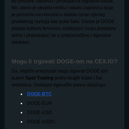
da postane zabavna i pristupačna digitalna valuta.
No, ubrzo je okupila veliku i odanu zajednicu koja
je pomerila ovu kovanicu daleko izvan njenog
prvobitnog razloga kao puko šalu. Danas je DOGE
postao kulturni fenomen, nadilazeći svoju prvobitnu
svrhu i pretvarajući se u prepoznatljivo i trgovano
sredstvo.
Mogu li trgovati DOGE-om na CEX.IO?
Da, eligični entuzijasti mogu trgovati DOGE-om
putem
Spot Trading
protiv drugih kripto i fiat
sredstava. Dostupni trgovački parovi uključuju:
DOGE-BTC
DOGE-EUR
DOGE-USD
DOGE-USDC