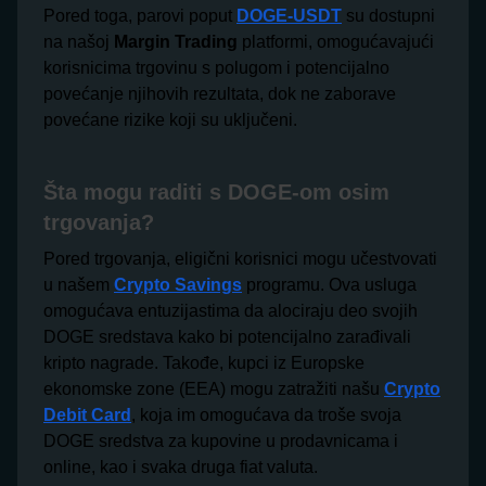
Pored toga, parovi poput
DOGE-USDT
su dostupni
na našoj
Margin Trading
platformi, omogućavajući
korisnicima trgovinu s polugom i potencijalno
povećanje njihovih rezultata, dok ne zaborave
povećane rizike koji su uključeni.
Šta mogu raditi s DOGE-om osim
trgovanja?
Pored trgovanja, eligični korisnici mogu učestvovati
u našem
Crypto Savings
programu. Ova usluga
omogućava entuzijastima da alociraju deo svojih
DOGE sredstava kako bi potencijalno zarađivali
kripto nagrade. Takođe, kupci iz Europske
ekonomske zone (EEA) mogu zatražiti našu
Crypto
Debit Card
, koja im omogućava da troše svoja
DOGE sredstva za kupovine u prodavnicama i
online, kao i svaka druga fiat valuta.