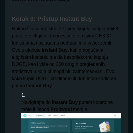
Korak 3: Pristup Instant Buy
Nakon što se registrujete i verifikujete svoj identitet,
postajete eligični da učestvujete u svim CEX.IO
funkcijama i uslugama podržanim u vašoj zemlji.
Ovo uključuje
Instant Buy
, koji omogućava
eligičnim korisnicima da besprijekorno kupuju
DOGE, kao i više od 200 drugih pregledanih
sredstava u koja bi mogli biti zainteresovani. Evo
kako kupiti DOGE kreditnom ili debitnom karticom
putem
Instant Buy
:
Navigirajte do
Instant Buy
putem kontrolne
table ili ispod
Proizvodi
menija.