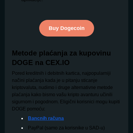
Buy Dogecoin
Metode plaćanja za kupovinu
DOGE na CEX.IO
Pored kreditnih i debitnih kartica, najpopularniji
načini plaćanja kada je u pitanju sticanje
kriptovaluta, nudimo i druge alternativne metode
plaćanja kako bismo vašu kripto avanturu učinili
sigurnom i pogodnom. Eligični korisnici mogu kupiti
DOGE pomoću:
Bancnih računa
PayPal (samo za korisnike u SAD-u)