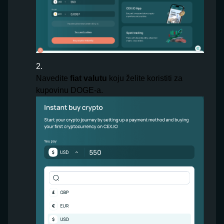
Navedite
fiat valutu
koju želite koristiti za
kupovinu DOGE-a.