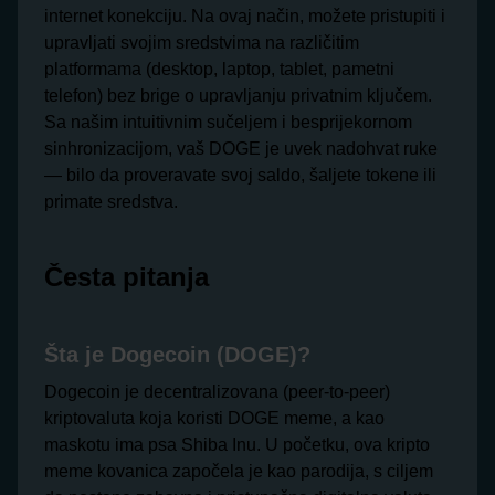
internet konekciju. Na ovaj način, možete pristupiti i
upravljati svojim sredstvima na različitim
platformama (desktop, laptop, tablet, pametni
telefon) bez brige o upravljanju privatnim ključem.
Sa našim intuitivnim sučeljem i besprijekornom
sinhronizacijom, vaš DOGE je uvek nadohvat ruke
— bilo da proveravate svoj saldo, šaljete tokene ili
primate sredstva.
Česta pitanja
Šta je Dogecoin (DOGE)?
Dogecoin je decentralizovana (peer-to-peer)
kriptovaluta koja koristi DOGE meme, a kao
maskotu ima psa Shiba Inu. U početku, ova kripto
meme kovanica započela je kao parodija, s ciljem