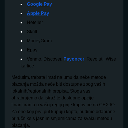
Google Pay
Apple Pay
Neteller
Skrill
MoneyGram
Epay
Venmo, Discover,
Payoneer
, Revolut i Wise
kartice
Međutim, trebate imati na umu da neke metode
plaćanja možda neće biti dostupne zbog vaših
lokalnih/regionalnih propisa. Stoga vas
ohrabrujemo da istražite dostupne opcije
financiranja u vašoj regiji prije kupovine na CEX.IO.
Za one koji prvi put kupuju kripto, nudimo odabrane
priručnike s jasnim smjernicama za svaku metodu
plaćanja.