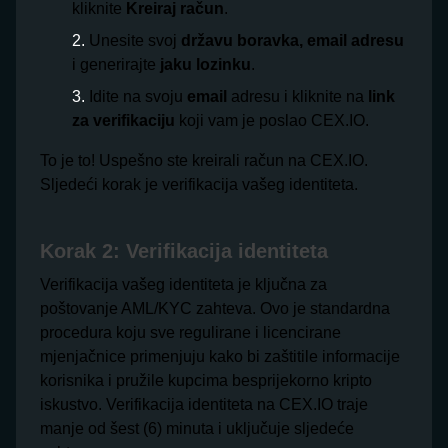
kliknite
Kreiraj račun
.
Unesite svoj
državu boravka, email adresu
i generirajte
jaku lozinku
.
Idite na svoju
email
adresu i kliknite na
link
za verifikaciju
koji vam je poslao CEX.IO.
To je to! Uspešno ste kreirali račun na CEX.IO.
Sljedeći korak je verifikacija vašeg identiteta.
Korak 2: Verifikacija identiteta
Verifikacija vašeg identiteta je ključna za
poštovanje AML/KYC zahteva. Ovo je standardna
procedura koju sve regulirane i licencirane
mjenjačnice primenjuju kako bi zaštitile informacije
korisnika i pružile kupcima besprijekorno kripto
iskustvo. Verifikacija identiteta na CEX.IO traje
manje od šest (6) minuta i uključuje sljedeće