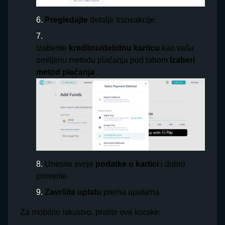
Pregledajte
detalje transakcije.
Izaberite
kreditnu/debitnu karticu
kao vašu
omiljenu metodu plaćanja pod tabom
Izaberi
metod plaćanja
.
Unesite svoje
podatke o kartici
i dobro
proverite.
Završite uplatu
prema uputama.
Za mobilno iskustvo, pratite ove korake: