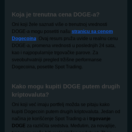
Koja je trenutna cena DOGE-a?
Oni koji žele saznati više o trenutnoj vrednosti
DOGE-a mogu posetiti našu
stranicu sa cenom
Dogecoina
. Ovaj resurs pruža uvide u realnu cenu
DOGE-a, promena vrednosti u poslednjih 24 sata,
kao i najpopularnije trgovačke parove. Za
sveobuhvatniji pregled tržišne performanse
Dogecoina, posetite Spot Trading.
Kako mogu kupiti DOGE putem drugih
kriptovaluta?
Oni koji već imaju portfelj možda se pitaju kako
kupiti Dogecoin putem drugih kriptovaluta. Jedan od
načina je korišćenje Spot Trading-a i
trgovanje
DOGE
za različita sredstva. Međutim, za novajlije,