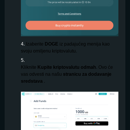
Izaberite
DOGE
iz padajućeg menija kao
svoju omiljenu kriptovalutu.
Kliknite
Kupite kriptovalutu odmah
. Ovo će
vas odvesti na našu
stranicu za dodavanje
sredstava
.