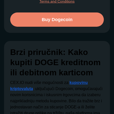
Terms and Conditions
Buy Dogecoin
Brzi priručnik: Kako
kupiti DOGE kreditnom
ili debitnom karticom
CEX.IO nudi više mogućnosti za
kupovinu
kriptovaluta
, uključujući Dogecoin, omogućavajući
novim korisnicima i iskusnim trgovcima da izaberu
najprikladniju metodu kupovine. Bilo da tražite brz i
jednostavan način za sticanje DOGE-a ili želite
istražiti druge prilike na tržištu, naša platforma ima