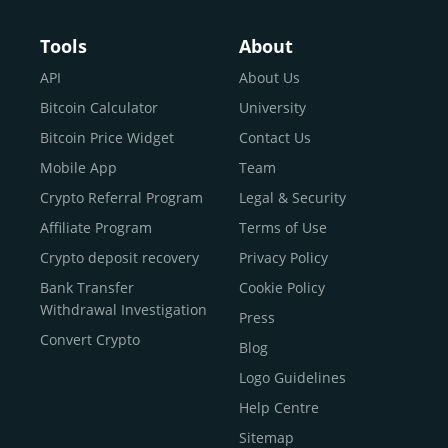
Pay
Buy Bitcoin With Skrill
Tools
About
Sell Bitcoin
API
About Us
Buy Dogecoin
Bitcoin Calculator
University
Buy Binance Coin (BNB)
Bitcoin Price Widget
Contact Us
Buy Ripple (XRP)
Mobile App
Team
Buy Litecoin (LTC)
Crypto Referral Program
Legal & Security
Buy Shiba Inu
Affiliate Program
Terms of Use
Buy Bitcoin Cash
Crypto deposit recovery
Privacy Policy
Buy Solana
Bank Transfer
Cookie Policy
Buy ICP
Withdrawal Investigation
Press
Convert Crypto
Blog
Logo Guidelines
Help Centre
Sitemap