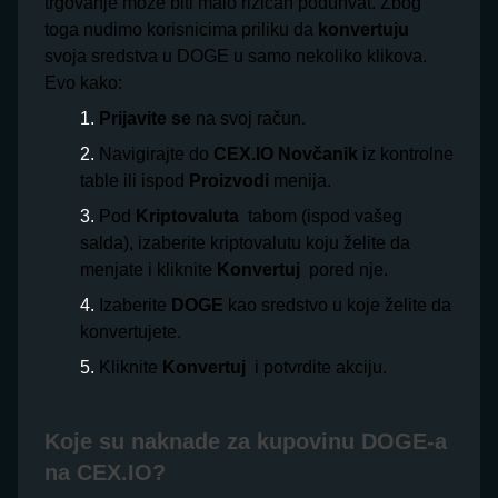
trgovanje može biti malo rizičan poduhvat. Zbog
toga nudimo korisnicima priliku da
konvertuju
svoja sredstva u DOGE u samo nekoliko klikova.
Evo kako:
Prijavite se
na svoj račun.
Navigirajte do
CEX.IO Novčanik
iz kontrolne
table ili ispod
Proizvodi
menija.
Pod
Kriptovaluta
tabom (ispod vašeg
salda), izaberite kriptovalutu koju želite da
menjate i kliknite
Konvertuj
pored nje.
Izaberite
DOGE
kao sredstvo u koje želite da
konvertujete.
Kliknite
Konvertuj
i potvrdite akciju.
Koje su naknade za kupovinu DOGE-a
na CEX.IO?