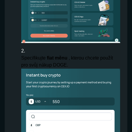
Specifikujte
fiat měnu
, kterou chcete použít
pro svůj nákup DOGE.