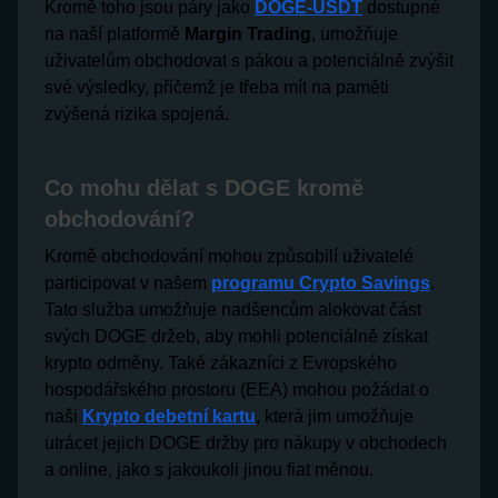
Kromě toho jsou páry jako
DOGE-USDT
dostupné
na naší platformě
Margin Trading
, umožňuje
uživatelům obchodovat s pákou a potenciálně zvýšit
své výsledky, přičemž je třeba mít na paměti
zvýšená rizika spojená.
Co mohu dělat s DOGE kromě
obchodování?
Kromě obchodování mohou způsobilí uživatelé
participovat v našem
programu Crypto Savings
.
Tato služba umožňuje nadšencům alokovat část
svých DOGE držeb, aby mohli potenciálně získat
krypto odměny. Také zákazníci z Evropského
hospodářského prostoru (EEA) mohou požádat o
naši
Krypto debetní kartu
, která jim umožňuje
utrácet jejich DOGE držby pro nákupy v obchodech
a online, jako s jakoukoli jinou fiat měnou.