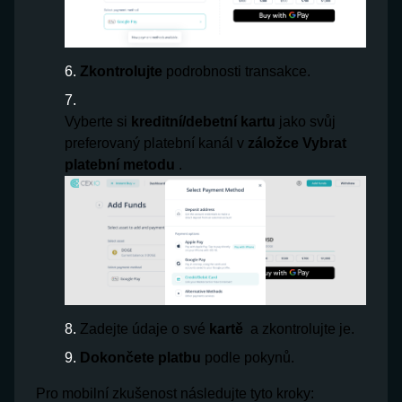
Zkontrolujte
podrobnosti transakce.
Vyberte si
kreditní/debetní kartu
jako svůj
preferovaný platební kanál v
záložce Vybrat
platební metodu
.
Zadejte údaje o své
kartě
a zkontrolujte je.
Dokončete platbu
podle pokynů.
Pro mobilní zkušenost následujte tyto kroky: