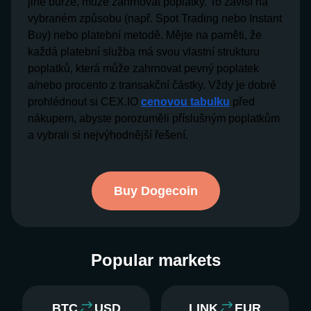
jiné burze, může zahrnovat poplatky. To závisí na
vybraném způsobu (např. Spot Trading nebo Instant
Buy) nebo platební metodě. Mějte na paměti, že
každá platební služba má svou vlastní strukturu
poplatků, která může zahrnovat pevný poplatek
a/nebo procento z transakční částky. Vždy je dobré
prohlédnout si CEX.IO
cenovou tabulku
před
nákupem, abyste porozuměli příslušným poplatkům
a vybrali si nejvýhodnější řešení.
Buy Dogecoin
Popular markets
BTC
USD
LINK
EUR