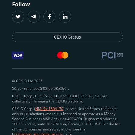
Follow
CEX.IO Status
© CEX.IO Ltd 2026
Server time: 2026-08-09 08:30:41.
CEX.IO Corp., CEX OVRS LLC, and CEX.IO EUROPE, S.L. are
collectively managing the CEX.IO platform.
CEX.IO Corp. (
NMLS# 1804170
) serves United States residents
only in jurisdictions where it is licensed to operate as a Money
Service Business (MSB Activities 409 499). Registered address:
100 SE 2nd St, Suite 3852 Miami, Florida, 33131, USA. For the list
of the US licenses and registrations, see the
US Licenses and Registrations
page.