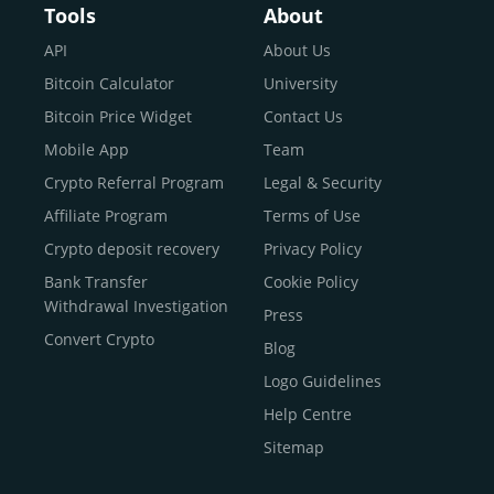
Buy Bitcoin With Skrill
Tools
About
Sell Bitcoin
API
About Us
Buy Dogecoin
Bitcoin Calculator
University
Buy Binance Coin (BNB)
Bitcoin Price Widget
Contact Us
Buy Ripple (XRP)
Mobile App
Team
Buy Litecoin (LTC)
Crypto Referral Program
Legal & Security
Buy Shiba Inu
Affiliate Program
Terms of Use
Buy Bitcoin Cash
Crypto deposit recovery
Privacy Policy
Buy Solana
Bank Transfer
Cookie Policy
Buy ICP
Withdrawal Investigation
Press
Convert Crypto
Blog
Logo Guidelines
Help Centre
Sitemap