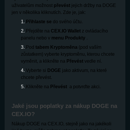
uživatelům možnost
převést
jejich držby na DOGE
jen v několika kliknutích. Zde je, jak:
Přihlaste se
do svého účtu.
Přejděte na
CEX.IO Wallet
z ovládacího
panelu nebo v
menu Produkty
.
Pod
tabem Kryptoměna
(pod vaším
zůstatkem) vyberte kryptoměnu, kterou chcete
vyměnit, a klikněte na
Převést
vedle ní.
Vyberte si
DOGE
jako aktivum, na které
chcete převést.
Klikněte na
Převést
a potvrďte akci.
Jaké jsou poplatky za nákup DOGE na
CEX.IO?
Nákup DOGE na CEX.IO, stejně jako na jakékoli