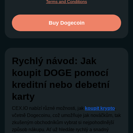
Terms and Conditions
Buy Dogecoin
Rychlý návod: Jak
koupit DOGE pomocí
kreditní nebo debetní
karty
CEX.IO nabízí různé možnosti, jak
koupit krypto
,
včetně Dogecoinu, což umožňuje jak nováčkům, tak
zkušeným obchodníkům vybrat si nejpohodlnější
způsob nákupu. Ať už hledáte rychlý a snadný