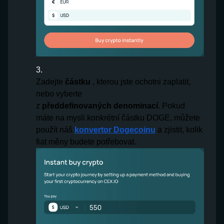
Zadejte
částku
, kterou jste ochotni zaplatit,
nebo vyberte
z
předdefinovaných
denominací
. Pokud
máte na mysli konkrétní částku DOGE, můžete
použít náš
konvertor Dogecoinu
a zjistit, kolik
fiat měny budete potřebovat.