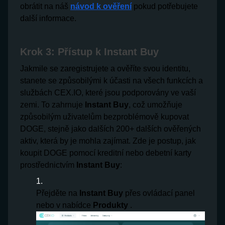
obrátit na náš
návod k ověření
pokud potřebujete
další informace.
Krok 3: Přístup k Instant Buy
Jakmile se zaregistrujete a ověříte svou identitu,
stanete se způsobilými k účasti na všech funkcích a
službách CEX.IO, které jsou podporovány ve vaší
zemi. To zahrnuje
Instant Buy
, což umožňuje
způsobilým uživatelům bezproblémově kupovat
DOGE, stejně jako dalších 200+ dalších ověřených
aktiv, která by je mohla zajímat. Zde je postup, jak
koupit DOGE pomocí kreditní nebo debetní karty
prostřednictvím
Instant Buy
:
Přejděte na
Instant Buy
přes ovládací panel
nebo v nabídce
Produkty
.