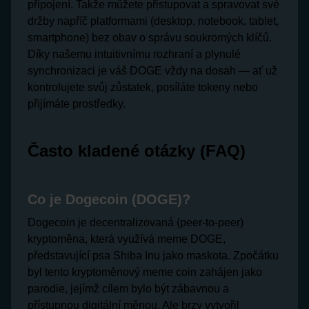
připojení. Takže můžete přistupovat a spravovat své
držby napříč platformami (desktop, notebook, tablet,
smartphone) bez obav o správu soukromých klíčů.
Díky našemu intuitivnímu rozhraní a plynulé
synchronizaci je váš DOGE vždy na dosah — ať už
kontrolujete svůj zůstatek, posíláte tokeny nebo
přijímáte prostředky.
Často kladené otázky (FAQ)
Co je Dogecoin (DOGE)?
Dogecoin je decentralizovaná (peer-to-peer)
kryptoměna, která využívá meme DOGE,
představující psa Shiba Inu jako maskota. Zpočátku
byl tento kryptoměnový meme coin zahájen jako
parodie, jejímž cílem bylo být zábavnou a
přístupnou digitální měnou. Ale brzy vytvořil