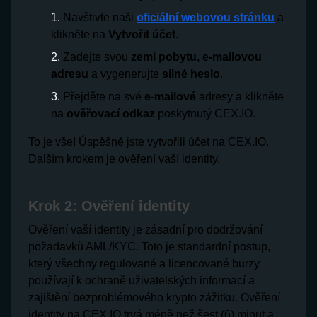
Navštivte naši
oficiální webovou stránku
a
klikněte na
Vytvořit účet
.
Zadejte svou
zemi pobytu, e-mailovou
adresu
a vygenerujte
silné heslo
.
Přejděte na své
e-mailové
adresy a klikněte
na
ověřovací odkaz
poskytnutý CEX.IO.
To je vše! Úspěšně jste vytvořili účet na CEX.IO.
Dalším krokem je ověření vaší identity.
Krok 2: Ověření identity
Ověření vaší identity je zásadní pro dodržování
požadavků AML/KYC. Toto je standardní postup,
který všechny regulované a licencované burzy
používají k ochraně uživatelských informací a
zajištění bezproblémového krypto zážitku. Ověření
identity na CEX.IO trvá méně než šest (6) minut a