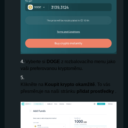
Vyberte si
DOGE
z rozbalovacího menu jako
vaši preferovanou kryptoměnu.
Klikněte na
Koupit krypto okamžitě
. To vás
přesměruje na naši stránku
přidat prostředky
.