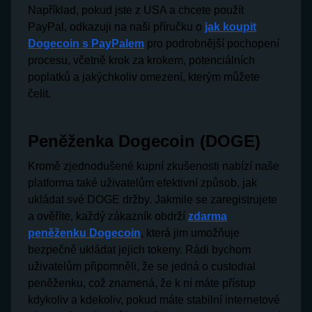
Například, pokud jste z USA a chcete použít
PayPal, odkazuji na naši příručku o
jak koupit
Dogecoin s PayPalem
pro podrobnější pochopení
procesu, včetně krok za krokem, potenciálních
poplatků a jakýchkoliv omezení, kterým můžete
čelit.
Peněženka Dogecoin (DOGE)
Kromě zjednodušené kupní zkušenosti nabízí naše
platforma také uživatelům efektivní způsob, jak
ukládat své DOGE držby. Jakmile se zaregistrujete
a ověříte, každý zákazník obdrží
zdarma
peněženku Dogecoin
, která jim umožňuje
bezpečně ukládat jejich tokeny. Rádi bychom
uživatelům připomněli, že se jedná o custodial
peněženku, což znamená, že k ní máte přístup
kdykoliv a kdekoliv, pokud máte stabilní internetové