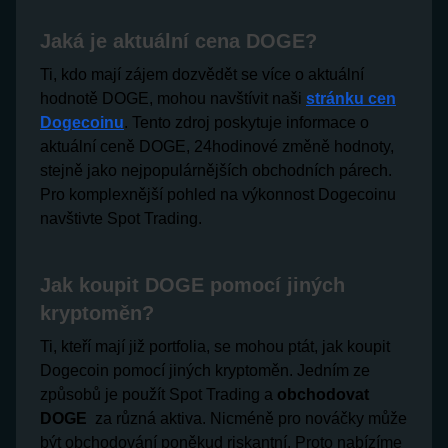
Jaká je aktuální cena DOGE?
Ti, kdo mají zájem dozvědět se více o aktuální
hodnotě DOGE, mohou navštívit naši
stránku cen
Dogecoinu
. Tento zdroj poskytuje informace o
aktuální ceně DOGE, 24hodinové změně hodnoty,
stejně jako nejpopulárnějších obchodních párech.
Pro komplexnější pohled na výkonnost Dogecoinu
navštivte Spot Trading.
Jak koupit DOGE pomocí jiných
kryptoměn?
Ti, kteří mají již portfolia, se mohou ptát, jak koupit
Dogecoin pomocí jiných kryptoměn. Jedním ze
způsobů je použít Spot Trading a
obchodovat
DOGE
za různá aktiva. Nicméně pro nováčky může
být obchodování poněkud riskantní. Proto nabízíme