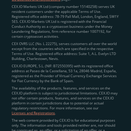
CEX.IO Markets UK Ltd (company number 15140258) serves UK
resident customers under the applicable Terms of Use.
Registered office address: 78-79 Pall Mall, London, England, SW1Y
5ES. CEX.IO Markets UK Ltd is registered with the Financial
Conduct Authority as a cryptoasset business under the Money
Laundering Regulations, firm reference number 1007192, for
certain cryptoasset activities.
CEX OVRS LLC (No. L 22275), serves customers all over the world
except from the countries which are specified in the respective
Terms of Use. Registered office address: Suite 1, A.L. Evelyn LTD
Building, Charlestown, Nevis.
CEX.IO EUROPE, S.L. (NIF: B72550395) with its registered office
address at Paseo de la Castellana, 53 1a, 28046 Madrid, España,
registered as the Provider of Virtual Currency Exchange Services
for Fiat Currency by the Bank of Spain.
The availability of the products, features, and services on the
CEX.IO platform is subject to jurisdictional limitations. CEX.IO may
not offer certain products, features, and services on the CEX.IO
platform in certain jurisdictions due to potential or actual
regulatory restrictions. For more information, see our
Licenses and Registrations
.
The web content provided by CEX.IO is for educational purposes
only. The information and tools provided neither are, nor should
be construed as, an offer, or a solicitation of an offer, or a