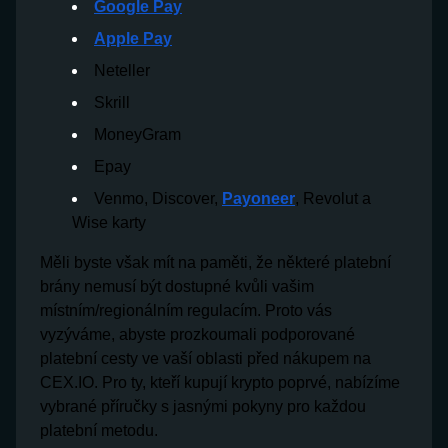
Google Pay
Apple Pay
Neteller
Skrill
MoneyGram
Epay
Venmo, Discover,
Payoneer
, Revolut a
Wise karty
Měli byste však mít na paměti, že některé platební
brány nemusí být dostupné kvůli vašim
místním/regionálním regulacím. Proto vás
vyzýváme, abyste prozkoumali podporované
platební cesty ve vaší oblasti před nákupem na
CEX.IO. Pro ty, kteří kupují krypto poprvé, nabízíme
vybrané příručky s jasnými pokyny pro každou
platební metodu.