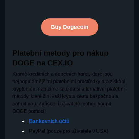
Buy Dogecoin
Platební metody pro nákup
DOGE na CEX.IO
Kromě kreditních a debetních karet, které jsou
nejpopulárnějšími platebními prostředky pro získání
kryptoměn, nabízíme také další alternativní platební
metody, které činí vaši krypto cestu bezpečnou a
pohodlnou. Způsobilí uživatelé mohou koupit
DOGE pomocí:
Bankovních účtů
PayPal (pouze pro uživatele v USA)