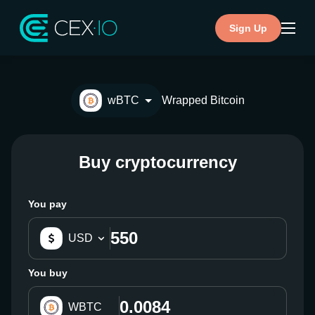
Sign Up
wBTC
Wrapped Bitcoin
Buy cryptocurrency
You pay
USD
You buy
WBTC