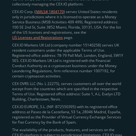
collectively managing the CEX.IO platform.
2 aprile 2019, prima di salire a un prezzo record di
CEX.IO Corp. (
NMLS# 1804170
) serves United States residents
$66.109,97 il 20 ottobre 2021, lo stesso giorno di
only in jurisdictions where it is licensed to operate as a Money
Bitcoin.
Service Business (MSB Activities 409 499). Registered address:
100 SE 2nd St, Suite 3852 Miami, Florida, 33131, USA. For the list
of the US licenses and registrations, see the
US Licenses and Registrations
page.
Come acquistare wrapped
CEX.IO Markets UK Ltd (company number 15140258) serves UK
Bitcoin con una carta di debito
resident customers under the applicable Terms of Use.
Registered office address: 78-79 Pall Mall, London, England, SW1Y
o credito
5ES. CEX.IO Markets UK Ltd is registered with the Financial
Conduct Authority as a cryptoasset business under the Money
Quando si tratta di acquistare cripto, hai molte
Laundering Regulations, firm reference number 1007192, for
certain cryptoasset activities.
opzioni da considerare. Potrebbero esserci sportelli
CEX OVRS LLC (No. L 22275), serves customers all over the world
automatici Bitcoin nella tua città che supportano la
except from the countries which are specified in the respective
moneta wBTC o puoi registrare un account in un
Terms of Use. Registered office address: Suite 1, A.L. Evelyn LTD
Building, Charlestown, Nevis.
exchange decentralizzato per convertire i tuoi token
CEX.IO EUROPE, S.L. (NIF: B72550395) with its registered office
ERC-20 in wBTC.
address at Paseo de la Castellana, 53 1a, 28046 Madrid, España,
Ma se stai cercando un modo affidabile e semplice
registered as the Provider of Virtual Currency Exchange Services
for Fiat Currency by the Bank of Spain.
per acquistare cripto, avrai bisogno di
The availability of the products, features, and services on the
una
piattaforma di trading cripto
robusta come
CEX.IO platform is subject to jurisdictional limitations. CEX.IO may