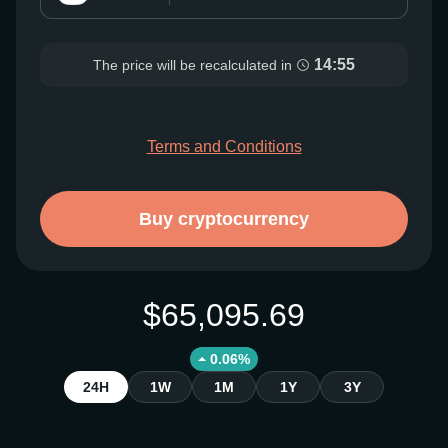
14:54
The price will be recalculated in
Terms and Conditions
Buy cryptocurrency
$65,095.69
0.06%
24H
1W
1M
1Y
3Y