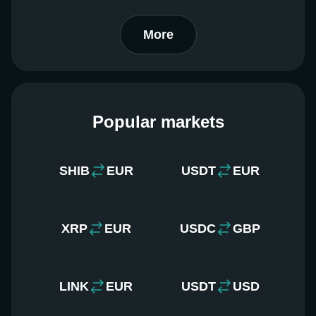
Wrapped Bitcoin
(wBTC)
More
Le candele rendono più semplice vedere se un
mercato è rialzista o ribassista mostrando i "corpi"
in colori diversi. Il rosso indica un calo del prezzo,
mentre il verde indica un aumento.
Popular markets
Su una candela, l'intervallo dal massimo al minimo
è mostrato da una linea verticale. Il blocco più
grande, o "corpo," simboleggia la differenza di
SHIB
EUR
USDT
EUR
prezzo tra i prezzi di apertura e di chiusura.
In questa pagina, puoi trovare un grafico di mercato
che mostra il prezzo di Wrapped Bitcoin nel tempo.
XRP
EUR
USDC
GBP
Quando esegui la tua strategia di trading, puoi
notare e analizzare i movimenti dei prezzi e le
tendenze dei prezzi e fare un'analisi dei prezzi.
LINK
EUR
USDT
USD