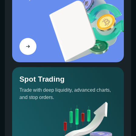
Wrapped Bitcoin è semplicemente supportato da
Bitcoin e funge da collegamento a applicazioni
decentralizzate ETH piuttosto che essere Bitcoin
stesso. Pertanto, quando possiedi wBTC, non stai
detenendo Bitcoin e non accedi alle funzionalità
della rete BTC. Semplicemente funge da un metodo
per standardizzare Bitcoin nel formato ERC-20 in
modo affidabile e trasparente.
Come viene coniato Wrapped Bitcoin?
Spot Trading
Il proprietario di Bitcoin dovrebbe utilizzare un
Trade with deep liquidity, advanced charts,
commerciante come Airswap o DiversiFi per
and stop orders.
tokenizzare il proprio bitcoin in Wrapped BTC e
anche assumere un custode BitGo per conservare
gli asset per creare il Wrapped BTC.
L'intera procedura si svolge in questo modo:
Come proprietario di Bitcoin, l'utente può scegliere