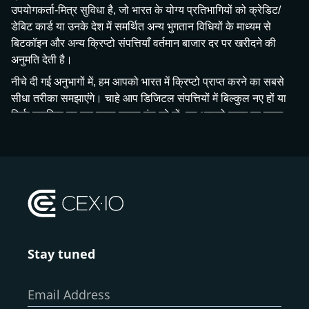
उपयोगकर्ता-मित्र सुविधा है, जो भारत के योग्य प्रतिभागियों को क्रेडिट/
डेबिट कार्ड या उनके देश में समर्थित अन्य भुगतान विधियों के माध्यम से
बिटकॉइन और अन्य क्रिप्टो संपत्तियाँ वर्तमान बाजार दर पर खरीदने की
अनुमति देती है।
नीचे दी गई अनुभागों में, हम आपको भारत में क्रिप्टो प्राप्त करने का सबसे
सीधा तरीका समझाएंगे। चाहे आप डिजिटल संपत्तियों में बिल्कुल नए हों या
सिर्फ स्वामित्व का एक सरल रास्ता ढूंढ रहे हों, हम आपको कदम दर कदम
मार्गदर्शन करेंगे—क्रिप्टोकरेंसी क्या है, से लेकर अपनी पहली खरीदारी
करने तक, जो आपकी आवश्यकताओं के अनुसार तरीके प्रदान करता है।
क्रिप्टोकरेंसी क्या है?
भारत में क्रिप्टोकरेंसी खरीदने के चरणों में जाने से पहले, आइए हम
बुनियादी बातों को जल्दी से कवर करें, ताकि यह सुनिश्चित हो सके कि हम
Stay tuned
सभी एक ही पृष्ठ पर हैं। अगर आप पहले से ही जानते हैं कि क्रिप्टो कैसे
काम करता है, तो आप हमारी CEX.IO के साथ भारत में बिटकॉइन
खरीदने के कदम-दर-चरण गाइड को आगे बढ़ा सकते हैं।
Email Address
इसके मूल में, क्रिप्टोकरेंसी डिजिटल धन है जो इंटरनेट पर "मौजूद" होता