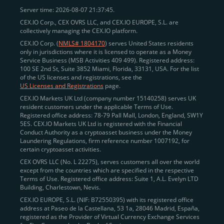
CEX.IO की
नियम और शर्तें
स्वीकार करें।
Server time: 2026-08-07 21:37:45.
खाता बनाएं
पर क्लिक करें।
CEX.IO Corp., CEX OVRS LLC, and CEX.IO EUROPE, S.L. are
collectively managing the CEX.IO platform.
CEX.IO Corp. (
NMLS# 1804170
) serves United States residents
only in jurisdictions where it is licensed to operate as a Money
पहचान सत्यापन
Service Business (MSB Activities 409 499). Registered address:
100 SE 2nd St, Suite 3852 Miami, Florida, 33131, USA. For the list
आपकी पहचान सत्यापित करना CEX.IO पर एक सुरक्षित और
of the US licenses and registrations, see the
विश्वसनीय वातावरण सुनिश्चित करने में एक महत्वपूर्ण कदम है। यह हमें
US Licenses and Registrations
page.
वैश्विक
Know Your Customer (KYC)
और
Anti-Money
CEX.IO Markets UK Ltd (company number 15140258) serves UK
resident customers under the applicable Terms of Use.
Laundering (AML)
नियमों का पालन करने में भी मदद करता है।
Registered office address: 78-79 Pall Mall, London, England, SW1Y
पूरा प्रक्रिया छह मिनट से भी कम समय में पूरी हो जाती है और इसमें
5ES. CEX.IO Markets UK Ltd is registered with the Financial
Conduct Authority as a cryptoasset business under the Money
निम्नलिखित कदम शामिल होते हैं:
Laundering Regulations, firm reference number 1007192, for
certain cryptoasset activities.
अपने निवास देश
का चयन करें और अपना
ZIP कोड
दर्ज करें।
CEX OVRS LLC (No. L 22275), serves customers all over the world
सत्यापन के लिए अपना
मोबाइल फोन नंबर
प्रदान करें।
except from the countries which are specified in the respective
Terms of Use. Registered office address: Suite 1, A.L. Evelyn LTD
एक त्वरित
चेहरे की पहचान
स्कैन करें।
Building, Charlestown, Nevis.
एक वैध
सरकारी जारी पहचान पत्र
(पासपोर्ट, राष्ट्रीय आईडी,
CEX.IO EUROPE, S.L. (NIF: B72550395) with its registered office
address at Paseo de la Castellana, 53 1a, 28046 Madrid, España,
या ड्राइविंग लाइसेंस) अपलोड करें।
registered as the Provider of Virtual Currency Exchange Services