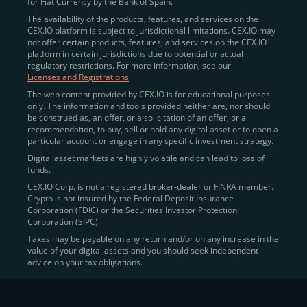
for Fiat Currency by the Bank of Spain.
सत्यापन को अंतिम रूप देने के लिए अपने दस्तावेज़ से संबंधित
The availability of the products, features, and services on the
कुछ
विवरण
दर्ज करें।
CEX.IO platform is subject to jurisdictional limitations. CEX.IO may
not offer certain products, features, and services on the CEX.IO
एक बार सत्यापित होने के बाद, आपको CEX.IO की सभी सुविधाओं और
platform in certain jurisdictions due to potential or actual
सेवाओं का पूर्ण एक्सेस मिलेगा।
regulatory restrictions. For more information, see our
Licenses and Registrations
.
The web content provided by CEX.IO is for educational purposes
only. The information and tools provided neither are, nor should
भारत में CEX.IO पर बिटकॉइन और क्रिप्टो खरीदें
be construed as, an offer, or a solicitation of an offer, or a
recommendation, to buy, sell or hold any digital asset or to open a
भारत में बिटकॉइन खरीदने के कुछ सुविधाजनक तरीके हैं, साथ ही अन्य
particular account or engage in any specific investment strategy.
मान्यता प्राप्त डिजिटल संपत्तियाँ भी, जो आपकी शैली के अनुसार सबसे
Digital asset markets are highly volatile and can lead to loss of
उपयुक्त हैं:
funds.
CEX.IO Corp. is not a registered broker-dealer or FINRA member.
इंस्टेंट बाई
– शुरुआती लोगों के लिए आदर्श, यह सुविधा भारत से
Crypto is not insured by the Federal Deposit Insurance
उपयोगकर्ताओं को क्रेडिट या डेबिट कार्ड, या अन्य उपलब्ध भुगतान
Corporation (FDIC) or the Securities Investor Protection
विधियों का उपयोग करके क्रिप्टो को वर्तमान बाजार दर पर खरीदने
Corporation (SIPC).
की अनुमति देती है।
Taxes may be payable on any return and/or on any increase in the
value of your digital assets and you should seek independent
वॉलेट
– आप अपने CEX.IO वॉलेट को फिएट मुद्रा से फंड कर
advice on your tax obligations.
सकते हैं और फिर उन फंड्स का उपयोग करके क्रिप्टो सीधे खरीद
सकते हैं।