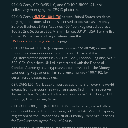
CEX.IO Corp., CEX OVRS LLC, and CEX.IO EUROPE, S.L. are
collectively managing the CEX.IO platform.
CEX.IO Corp. (
NMLS# 1804170
) serves United States residents
only in jurisdictions where it is licensed to operate as a Money
Service Business (MSB Activities 409 499). Registered address:
100 SE 2nd St, Suite 3852 Miami, Florida, 33131, USA. For the list
of the US licenses and registrations, see the
US Licenses and Registrations
page.
CEX.IO Markets UK Ltd (company number 15140258) serves UK
resident customers under the applicable Terms of Use.
Registered office address: 78-79 Pall Mall, London, England, SW1Y
5ES. CEX.IO Markets UK Ltd is registered with the Financial
Conduct Authority as a cryptoasset business under the Money
Laundering Regulations, firm reference number 1007192, for
certain cryptoasset activities.
CEX OVRS LLC (No. L 22275), serves customers all over the world
except from the countries which are specified in the respective
Terms of Use. Registered office address: Suite 1, A.L. Evelyn LTD
Building, Charlestown, Nevis.
CEX.IO EUROPE, S.L. (NIF: B72550395) with its registered office
address at Paseo de la Castellana, 53 1a, 28046 Madrid, España,
registered as the Provider of Virtual Currency Exchange Services
for Fiat Currency by the Bank of Spain.
The availability of the products, features, and services on the