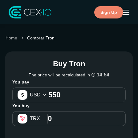
Sign Up
Home
Comprar Tron
Buy Tron
14:53
The price will be recalculated in
You pay
USD
You buy
TRX