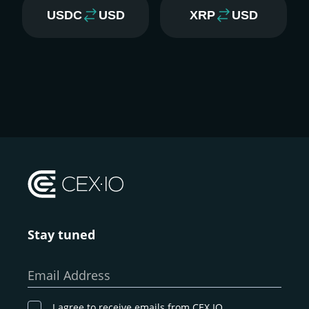
USDC
USD
XRP
USD
Stay tuned
Email Address
I agree to receive emails from CEX.IO.