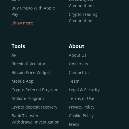
Competitions
Buy Crypto With Apple
Pay
Crypto Trading
Competition
Show more
Buy Crypto With Google
Pay
Buy Bitcoin With Skrill
Tools
About
Sell Bitcoin
API
About Us
Buy Dogecoin
Bitcoin Calculator
University
Buy Binance Coin (BNB)
Bitcoin Price Widget
Contact Us
Buy Ripple (XRP)
Mobile App
Team
Buy Litecoin (LTC)
Crypto Referral Program
Legal & Security
Buy Shiba Inu
Affiliate Program
Terms of Use
Buy Bitcoin Cash
Crypto deposit recovery
Privacy Policy
Buy Solana
Bank Transfer
Cookie Policy
Buy ICP
Withdrawal Investigation
Press