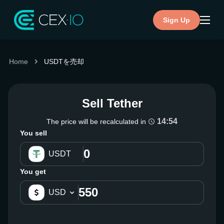
Sign Up
Home
USDTを売却
Sell Tether
14:54
The price will be recalculated in
You sell
USDT
You get
USD