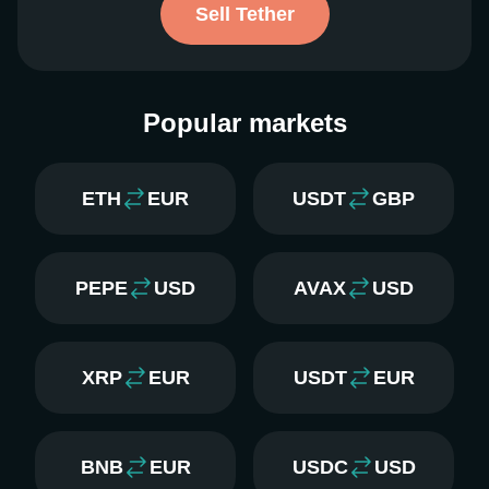
Sell Tether
Popular markets
ETH
EUR
USDT
GBP
PEPE
USD
AVAX
USD
XRP
EUR
USDT
EUR
BNB
EUR
USDC
USD