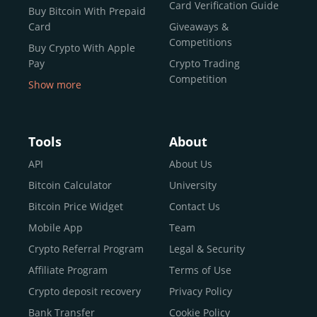
Card Verification Guide
Buy Bitcoin With Prepaid
Card
Giveaways &
Competitions
Buy Crypto With Apple
Pay
Crypto Trading
Competition
Show more
Buy Crypto With Google
Pay
Buy Bitcoin With Skrill
Tools
About
Sell Bitcoin
API
About Us
Buy Dogecoin
Bitcoin Calculator
University
Buy Binance Coin (BNB)
Bitcoin Price Widget
Contact Us
Buy Ripple (XRP)
Mobile App
Team
Buy Litecoin (LTC)
Crypto Referral Program
Legal & Security
Buy Shiba Inu
Affiliate Program
Terms of Use
Buy Bitcoin Cash
Crypto deposit recovery
Privacy Policy
Buy Solana
Bank Transfer
Cookie Policy