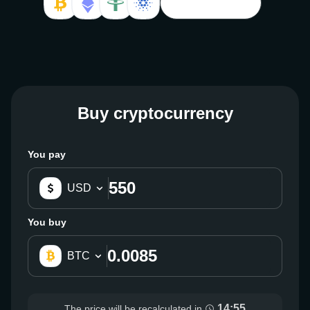
See more
Buy cryptocurrency
You pay
USD
You buy
BTC
14:55
The price will be recalculated in