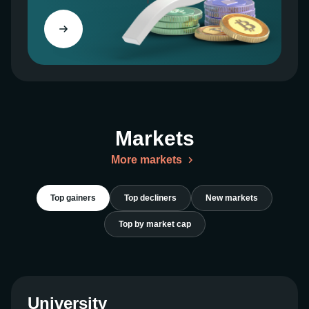
des Zeitintervalls. Eine horizontale Linie
repräsentiert den Eröffnungspreis links im
Diagramm. Der unterste Teil des Kerzenkörpers ist
geöffnet, wenn er nicht rot oder einer anderen Farbe
ist, die auf einen niedrigeren Schluss als Eröffnung
hinweist. Wenn die Kerze rot oder von einer
anderen Farbe gekennzeichnet ist, die einen
höheren Schluss als Eröffnung anzeigt,
Markets
repräsentiert die Höhe des Kerzenkörpers die
Eröffnung.
More markets
HÖCHSTER PREIS: Wie der Name schon sagt, ist
dies der höchste Preis, der während des
Top gainers
Top decliners
New markets
angegebenen Zeitraums gehandelt wurde.
Top by market cap
NIEDRIG: Niedrig bezieht sich auf den niedrigsten
Preis, der innerhalb des angegebenen Zeitraums
gehandelt wurde.
SCHLUSS: Der Schlusskurs steht für den Preis für
University
den angegebenen Zeitraum. Farben können