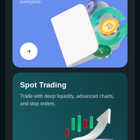
everyone.
Kerze oder der Balken stellt die Gegenwart dar.
Jede Kerze steht für eine Zeiteinheit. Eine Option
oben auf den Preischarts ermöglicht es Ihnen,
auszuwählen, welcher Zeiteinheit entspricht.
Wenn Sie den Zeitraum auf "täglich" einstellen,
zeigt jede Kerze Preisbewegungen pro Tag an.
Wenn Sie es auf fünf Minuten einstellen, zeigt es,
wie sich der Preis in den letzten fünf Minuten
bewegt hat.
Der Instrumentenpreis befindet sich auf der
Spot Trading
vertikalen Achse. Die Höhe einer Kerze zeigt den
aktuellen Preis des Marktes an. Im Gegensatz dazu
Trade with deep liquidity, advanced charts,
weist eine Kerze am unteren Rand des Diagramms
and stop orders.
auf einen Preis hin, der ziemlich niedrig ist.
Jede Einheit auf einem Kerzenchart steht für vier
Elemente:
ERÖFFNUNGSPREIS: Dies ist der Preis zu Beginn