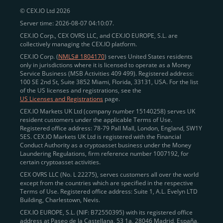
wird, ist der Preisjustierungsprozess dezentralisiert.
© CEX.IO Ltd 2026
Um DAI zu erstellen, ist keine spezifische
Server time: 2026-08-07 04:10:07.
Zustimmung erforderlich, da jeder auf das Protokoll
CEX.IO Corp., CEX OVRS LLC, and CEX.IO EUROPE, S.L. are
collectively managing the CEX.IO platform.
zugreifen kann. DAI und das MakerDAO sammeln
CEX.IO Corp. (
NMLS# 1804170
) serves United States residents
Preisinformationen aus verschiedenen externen
only in jurisdictions where it is licensed to operate as a Money
Preisquellen mithilfe eines Oracle-Mechanismus.
Service Business (MSB Activities 409 499). Registered address:
Jegliche Preisaktualisierungen werden den Feed-
100 SE 2nd St, Suite 3852 Miami, Florida, 33131, USA. For the list
of the US licenses and registrations, see the
Betreibern veröffentlicht und gelangen über die
US Licenses and Registrations
page.
installierten und kontrollierten Smart Contracts auf
CEX.IO Markets UK Ltd (company number 15140258) serves UK
die Ethereum-Blockchain.
resident customers under the applicable Terms of Use.
Registered office address: 78-79 Pall Mall, London, England, SW1Y
5ES. CEX.IO Markets UK Ltd is registered with the Financial
Conduct Authority as a cryptoasset business under the Money
Aktueller DAI-Preisindex und
Laundering Regulations, firm reference number 1007192, for
certain cryptoasset activities.
zeitliche Veränderungen
CEX OVRS LLC (No. L 22275), serves customers all over the world
except from the countries which are specified in the respective
Der DAI-Preis schwankt um $1, und die
Terms of Use. Registered office address: Suite 1, A.L. Evelyn LTD
Marktkapitalisierung von DAI betrug im Juni 2022
Building, Charlestown, Nevis.
über 6 Milliarden USD. Sie können den
CEX.IO EUROPE, S.L. (NIF: B72550395) with its registered office
tatsächlichen Wert von DAI auf
address at Paseo de la Castellana, 53 1a, 28046 Madrid, España,
aktuellen