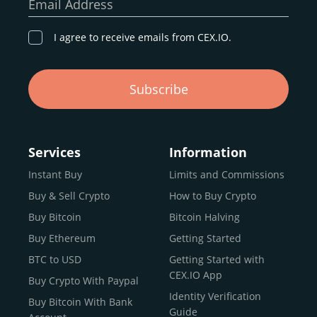
Email Address
Ein Open-Source-Projekt namens The Maker
Protocol wurde als dezentrale Alternative zu den
I agree to receive emails from CEX.IO.
umstrittenen zentralisierten Stablecoin-Systemen
der damaligen Zeit entwickelt.
DAI wurde 2017 offiziell im Maker Protocol
Subscribe
gestartet. DAI wurde geschaffen, um ein
Darlehensvermögen anzubieten, das nicht volatil,
zuverlässig und sicher für sowohl Verbraucher als
auch Unternehmen ist und all dies erreichen kann,
Services
Information
ohne die Dezentralisierung zu opfern.
Instant Buy
Limits and Commissions
Die Maker Foundation startete das Maker Protocol;
Buy & Sell Crypto
How to Buy Crypto
jedoch hat MakerDAO, eine dezentrale autonome
Buy Bitcoin
Bitcoin Halving
Organisation, die Kontrolle über die Plattform
Buy Ethereum
Getting Started
übernommen und ist nun für das gesamte Maker
Protocol verantwortlich.
BTC to USD
Getting Started with
Wie funktioniert DAI?
CEX.IO App
Buy Crypto With Paypal
Identity Verification
Buy Bitcoin With Bank
DAI ist ein wirklich dezentralisierter Stablecoin, der
Guide