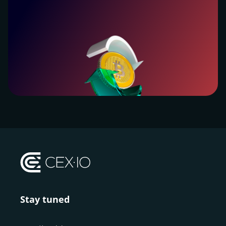
MakerDAO kämpfte 2019 intern darüber, ob es sich
weiter mit dem traditionellen Bankensystem
integrieren sollte oder nicht. Christensen möchte
mehr regulatorische Compliance, um Sicherheiten
für DAI aus anderen als Krypto-Vermögenswerten
zu ermöglichen. Der Konflikt führte zur Kündigung
des CTO von MakerDAO.
Aufgrund außergewöhnlicher Marktvolatilität zu
Beginn der COVID-19-Pandemie im März 2020
erlebte DAI einen deflationären Deleveraging-
Zyklus, der dazu führte, dass er bei 1,11 USD
seinen Höhepunkt erreichte, bevor er zu seinem
ursprünglichen Wert von 1,00 USD zurückkehrte.
Wer sind die Gründer von DAI?
Stay tuned
Rune Christensen, ein Entwickler, gründete 2014
die Maker Foundation, die später zu DAI wurde.