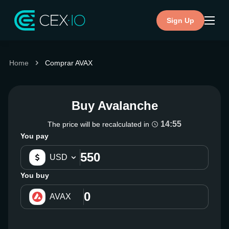
Sign Up
Home
Comprar AVAX
Buy Avalanche
14:54
The price will be recalculated in
You pay
USD
You buy
AVAX