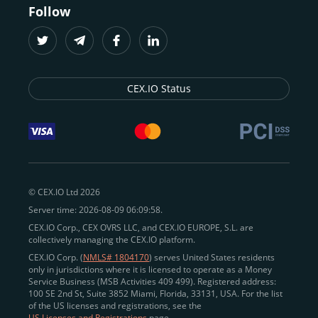
Follow
CEX.IO Status
© CEX.IO Ltd 2026
Server time: 2026-08-09 06:09:58.
CEX.IO Corp., CEX OVRS LLC, and CEX.IO EUROPE, S.L. are
collectively managing the CEX.IO platform.
CEX.IO Corp. (
NMLS# 1804170
) serves United States residents
only in jurisdictions where it is licensed to operate as a Money
Service Business (MSB Activities 409 499). Registered address:
100 SE 2nd St, Suite 3852 Miami, Florida, 33131, USA. For the list
of the US licenses and registrations, see the
US Licenses and Registrations
page.