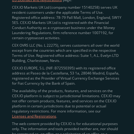
CEX.IO Markets UK Ltd (company number 15140258) serves UK
resident customers under the applicable Terms of Use.
Registered office address: 78-79 Pall Mall, London, England, SW1Y
5ES. CEX.IO Markets UK Ltd is registered with the Financial
Conduct Authority as a cryptoasset business under the Money
Laundering Regulations, firm reference number 1007192, for
certain cryptoasset activities.
CEX OVRS LLC (No. L 22275), serves customers all over the world
except from the countries which are specified in the respective
Terms of Use. Registered office address: Suite 1, A.L. Evelyn LTD
Building, Charlestown, Nevis.
CEX.IO EUROPE, S.L. (NIF: B72550395) with its registered office
address at Paseo de la Castellana, 53 1a, 28046 Madrid, España,
registered as the Provider of Virtual Currency Exchange Services
for Fiat Currency by the Bank of Spain.
The availability of the products, features, and services on the
CEX.IO platform is subject to jurisdictional limitations. CEX.IO may
not offer certain products, features, and services on the CEX.IO
platform in certain jurisdictions due to potential or actual
regulatory restrictions. For more information, see our
Licenses and Registrations
.
The web content provided by CEX.IO is for educational purposes
only. The information and tools provided neither are, nor should
be construed as, an offer, or a solicitation of an offer, or a