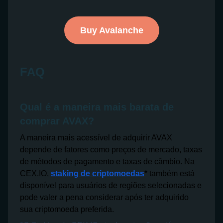
Buy Avalanche
FAQ
Qual é a maneira mais barata de
comprar AVAX?
A maneira mais acessível de adquirir AVAX
depende de fatores como preços de mercado, taxas
de métodos de pagamento e taxas de câmbio. Na
CEX.IO,
staking de criptomoedas
* também está
disponível para usuários de regiões selecionadas e
pode valer a pena considerar após ter adquirido
sua criptomoeda preferida.