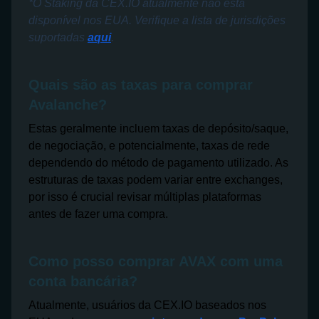
*O Staking da CEX.IO atualmente não está
disponível nos EUA. Verifique a lista de jurisdições
suportadas
aqui
.
Quais são as taxas para comprar
Avalanche?
Estas geralmente incluem taxas de depósito/saque,
de negociação, e potencialmente, taxas de rede
dependendo do método de pagamento utilizado. As
estruturas de taxas podem variar entre exchanges,
por isso é crucial revisar múltiplas plataformas
antes de fazer uma compra.
Como posso comprar AVAX com uma
conta bancária?
Atualmente, usuários da CEX.IO baseados nos