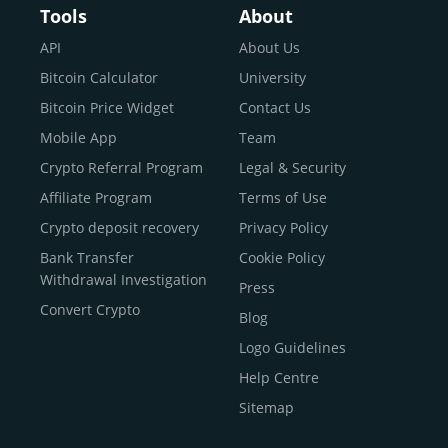
Buy Bitcoin With Skrill
Tools
About
Sell Bitcoin
API
About Us
Buy Dogecoin
Bitcoin Calculator
University
Buy Binance Coin (BNB)
Bitcoin Price Widget
Contact Us
Buy Ripple (XRP)
Mobile App
Team
Buy Litecoin (LTC)
Crypto Referral Program
Legal & Security
Buy Shiba Inu
Affiliate Program
Terms of Use
Buy Bitcoin Cash
Crypto deposit recovery
Privacy Policy
Buy Solana
Bank Transfer
Cookie Policy
Buy ICP
Withdrawal Investigation
Press
Convert Crypto
Blog
Logo Guidelines
Help Centre
Sitemap