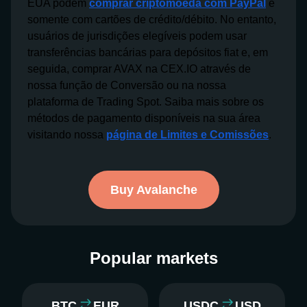
EUA podem
comprar criptomoeda com PayPal
e
somente com cartões de crédito/débito. No entanto,
usuários de jurisdições elegíveis podem usar
transferências bancárias para depósitos fiat e, em
seguida, comprar AVAX na CEX.IO através de
nossa função de Conversão ou na nossa
plataforma de Trading Spot. Saiba mais sobre os
métodos de pagamento disponíveis na sua área
visitando nossa
página de Limites e Comissões
.
Buy Avalanche
Popular markets
BTC
EUR
USDC
USD