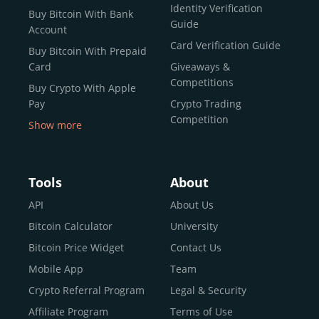
Identity Verification
Buy Bitcoin With Bank
Guide
Account
Card Verification Guide
Buy Bitcoin With Prepaid
Card
Giveaways &
Competitions
Buy Crypto With Apple
Pay
Crypto Trading
Competition
Show more
Buy Crypto With Google
Pay
Buy Bitcoin With Skrill
Tools
About
Sell Bitcoin
API
About Us
Buy Dogecoin
Bitcoin Calculator
University
Buy Binance Coin (BNB)
Bitcoin Price Widget
Contact Us
Buy Ripple (XRP)
Mobile App
Team
Buy Litecoin (LTC)
Crypto Referral Program
Legal & Security
Buy Shiba Inu
Affiliate Program
Terms of Use