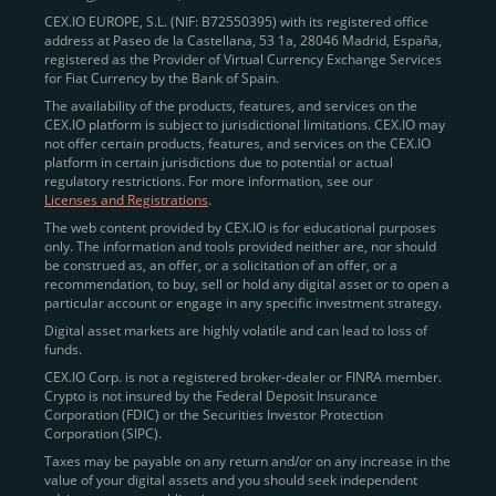
CEX.IO EUROPE, S.L. (NIF: B72550395) with its registered office
address at Paseo de la Castellana, 53 1a, 28046 Madrid, España,
registered as the Provider of Virtual Currency Exchange Services
for Fiat Currency by the Bank of Spain.
The availability of the products, features, and services on the
CEX.IO platform is subject to jurisdictional limitations. CEX.IO may
not offer certain products, features, and services on the CEX.IO
platform in certain jurisdictions due to potential or actual
regulatory restrictions. For more information, see our
Licenses and Registrations
.
The web content provided by CEX.IO is for educational purposes
only. The information and tools provided neither are, nor should
be construed as, an offer, or a solicitation of an offer, or a
recommendation, to buy, sell or hold any digital asset or to open a
particular account or engage in any specific investment strategy.
Digital asset markets are highly volatile and can lead to loss of
funds.
CEX.IO Corp. is not a registered broker-dealer or FINRA member.
Crypto is not insured by the Federal Deposit Insurance
Corporation (FDIC) or the Securities Investor Protection
Corporation (SIPC).
Taxes may be payable on any return and/or on any increase in the
value of your digital assets and you should seek independent