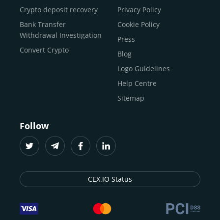
Buy Bitcoin Cash
Crypto deposit recovery
Privacy Policy
Buy Solana
Bank Transfer
Cookie Policy
Buy ICP
Withdrawal Investigation
Press
Convert Crypto
Blog
Logo Guidelines
Help Centre
Sitemap
Follow
CEX.IO Status