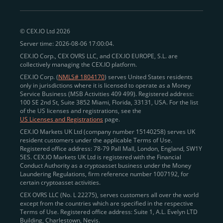
© CEX.IO Ltd 2026
Server time: 2026-08-06 17:00:04.
CEX.IO Corp., CEX OVRS LLC, and CEX.IO EUROPE, S.L. are
collectively managing the CEX.IO platform.
CEX.IO Corp. (
NMLS# 1804170
) serves United States residents
only in jurisdictions where it is licensed to operate as a Money
Service Business (MSB Activities 409 499). Registered address:
100 SE 2nd St, Suite 3852 Miami, Florida, 33131, USA. For the list
of the US licenses and registrations, see the
US Licenses and Registrations
page.
CEX.IO Markets UK Ltd (company number 15140258) serves UK
resident customers under the applicable Terms of Use.
Registered office address: 78-79 Pall Mall, London, England, SW1Y
5ES. CEX.IO Markets UK Ltd is registered with the Financial
Conduct Authority as a cryptoasset business under the Money
Laundering Regulations, firm reference number 1007192, for
certain cryptoasset activities.
CEX OVRS LLC (No. L 22275), serves customers all over the world
except from the countries which are specified in the respective
Terms of Use. Registered office address: Suite 1, A.L. Evelyn LTD
Building, Charlestown, Nevis.