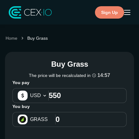
Sign Up
Home
Buy Grass
Buy Grass
14:56
The price will be recalculated in
You pay
USD
You buy
GRASS