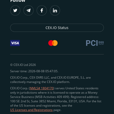
Follow
CEX.IO Status
© CEX.IO Ltd 2026
Server time: 2026-08-08 05:47:05.
CEX.IO Corp., CEX OVRS LLC, and CEX.IO EUROPE, S.L. are
collectively managing the CEX.IO platform.
CEX.IO Corp. (
NMLS# 1804170
) serves United States residents
only in jurisdictions where it is licensed to operate as a Money
Service Business (MSB Activities 409 499). Registered address:
100 SE 2nd St, Suite 3852 Miami, Florida, 33131, USA. For the list
of the US licenses and registrations, see the
US Licenses and Registrations
page.