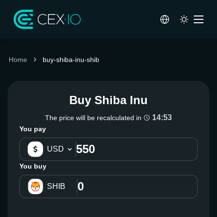
Home
buy-shiba-inu-shib
Buy Shiba Inu
14:52
The price will be recalculated in
You pay
USD
You buy
SHIB