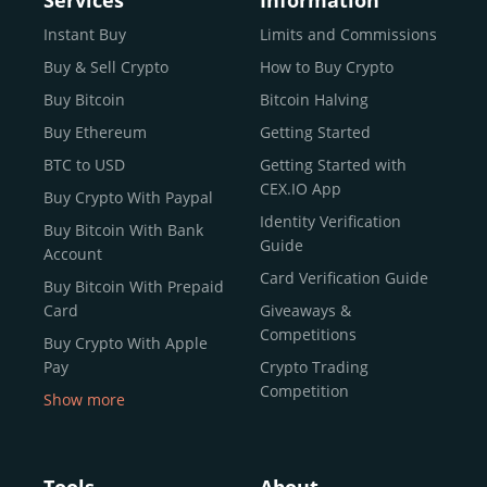
Services
Information
Instant Buy
Limits and Commissions
Buy & Sell Crypto
How to Buy Crypto
Buy Bitcoin
Bitcoin Halving
Buy Ethereum
Getting Started
BTC to USD
Getting Started with
CEX.IO App
Buy Crypto With Paypal
Identity Verification
Buy Bitcoin With Bank
Guide
Account
Card Verification Guide
Buy Bitcoin With Prepaid
Card
Giveaways &
Competitions
Buy Crypto With Apple
Pay
Crypto Trading
Competition
Show more
Buy Crypto With Google
Pay
Buy Bitcoin With Skrill