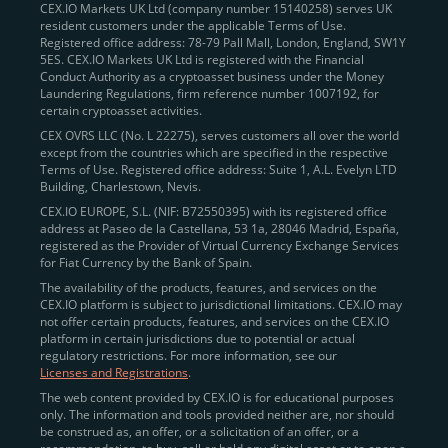
CEX.IO Markets UK Ltd (company number 15140258) serves UK
resident customers under the applicable Terms of Use.
Registered office address: 78-79 Pall Mall, London, England, SW1Y
5ES. CEX.IO Markets UK Ltd is registered with the Financial
Conduct Authority as a cryptoasset business under the Money
Laundering Regulations, firm reference number 1007192, for
certain cryptoasset activities.
CEX OVRS LLC (No. L 22275), serves customers all over the world
except from the countries which are specified in the respective
Terms of Use. Registered office address: Suite 1, A.L. Evelyn LTD
Building, Charlestown, Nevis.
CEX.IO EUROPE, S.L. (NIF: B72550395) with its registered office
address at Paseo de la Castellana, 53 1a, 28046 Madrid, España,
registered as the Provider of Virtual Currency Exchange Services
for Fiat Currency by the Bank of Spain.
The availability of the products, features, and services on the
CEX.IO platform is subject to jurisdictional limitations. CEX.IO may
not offer certain products, features, and services on the CEX.IO
platform in certain jurisdictions due to potential or actual
regulatory restrictions. For more information, see our
Licenses and Registrations
.
The web content provided by CEX.IO is for educational purposes
only. The information and tools provided neither are, nor should
be construed as, an offer, or a solicitation of an offer, or a