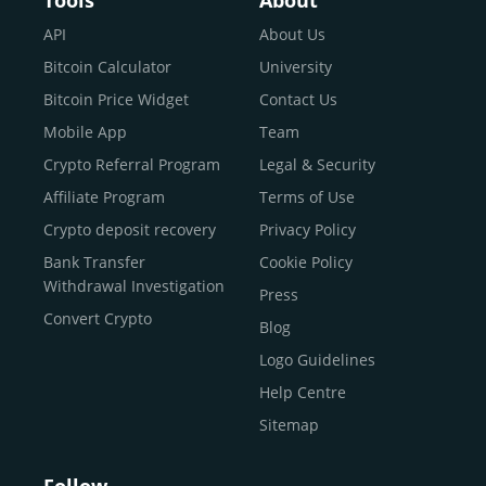
Tools
About
Sell Bitcoin
API
About Us
Buy Dogecoin
Bitcoin Calculator
University
Buy Binance Coin (BNB)
Bitcoin Price Widget
Contact Us
Buy Ripple (XRP)
Mobile App
Team
Buy Litecoin (LTC)
Crypto Referral Program
Legal & Security
Buy Shiba Inu
Affiliate Program
Terms of Use
Buy Bitcoin Cash
Crypto deposit recovery
Privacy Policy
Buy Solana
Bank Transfer
Cookie Policy
Buy ICP
Withdrawal Investigation
Press
Convert Crypto
Blog
Logo Guidelines
Help Centre
Sitemap