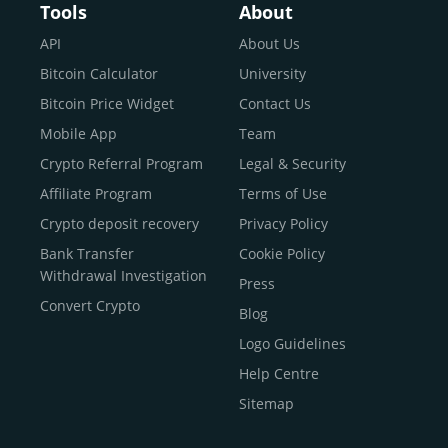
Buy Bitcoin With Skrill
Tools
About
Sell Bitcoin
API
About Us
Buy Dogecoin
Bitcoin Calculator
University
Buy Binance Coin (BNB)
Bitcoin Price Widget
Contact Us
Buy Ripple (XRP)
Mobile App
Team
Buy Litecoin (LTC)
Crypto Referral Program
Legal & Security
Buy Shiba Inu
Affiliate Program
Terms of Use
Buy Bitcoin Cash
Crypto deposit recovery
Privacy Policy
Buy Solana
Bank Transfer
Cookie Policy
Buy ICP
Withdrawal Investigation
Press
Convert Crypto
Blog
Logo Guidelines
Help Centre
Sitemap