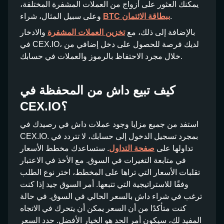
يمكنك العثور على أزواج من العملات المشفرة المختلفة،
.
BTC ببطاقة الائتمان
وعلى سبيل المثال، شراء
بالإضافة إلى ذلك، مع
تخزين العملات المشفرة
والادخار
في CEX.IO، لديك فرصة للحصول على دخل إضافي من
خلال مجرد الاحتفاظ بالرموز والعملات في حسابك.
كيف تبيع داش من المحفظة في
CEX.IO؟
استفد من جميع مزايا وجود عملات داش في رصيدك في
CEX.IO. بمجرد تسجيل الدخول إلى حسابك، لا تتردد في
تداولها على
صفحة التداول
. ستساعدك مخطط الأسعار
في متابعة التغيرات في السوق. مع الأخذ في الاعتبار
تقلبات الأسعار التي تراها على المخطط، اختر نوع الطلب
وفقًا للاستراتيجية التي تتبعها. أمر السوق جيد إذا كنت
ترغب في شراء داش بالسعر الحالي في السوق. في حالة
كنت متأكدًا من أن السعر يمكن أن يتحرك في الاتجاه
المفيد لك، سيكون أمر الحد هو الخيار الأفضل. حدد السعر