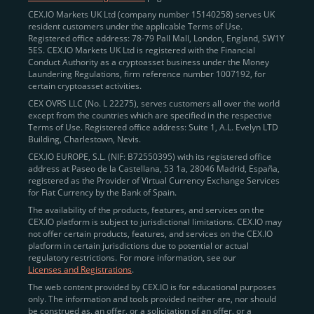
CEX.IO Markets UK Ltd (company number 15140258) serves UK
resident customers under the applicable Terms of Use.
Registered office address: 78-79 Pall Mall, London, England, SW1Y
5ES. CEX.IO Markets UK Ltd is registered with the Financial
Conduct Authority as a cryptoasset business under the Money
Laundering Regulations, firm reference number 1007192, for
certain cryptoasset activities.
CEX OVRS LLC (No. L 22275), serves customers all over the world
except from the countries which are specified in the respective
Terms of Use. Registered office address: Suite 1, A.L. Evelyn LTD
Building, Charlestown, Nevis.
CEX.IO EUROPE, S.L. (NIF: B72550395) with its registered office
address at Paseo de la Castellana, 53 1a, 28046 Madrid, España,
registered as the Provider of Virtual Currency Exchange Services
for Fiat Currency by the Bank of Spain.
The availability of the products, features, and services on the
CEX.IO platform is subject to jurisdictional limitations. CEX.IO may
not offer certain products, features, and services on the CEX.IO
platform in certain jurisdictions due to potential or actual
regulatory restrictions. For more information, see our
Licenses and Registrations
.
The web content provided by CEX.IO is for educational purposes
only. The information and tools provided neither are, nor should
be construed as, an offer, or a solicitation of an offer, or a