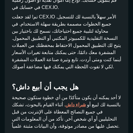
قم بتمويل حسابك. أودع إما أموال نقدية أو أصول رقمية
في حسابك في CEX.IO.
تم! لقد جعلت CEX.IO الأمر سهلاً بالنسبة لك للتسجيل.
جميع الخطوات مصممة بطريقة سهلة الاستخدام. في
محاولة لتلبية جميع احتياجاتك، نسمح لك باختيار بين
النسخة التقليدية للكمبيوتر المكتبي أو التطبيق المحمول.
يتيح لك التطبيق المحمول الاحتفاظ بمحفظتك من العملات
المشفرة معك دائمًا، حتى يمكنك متابعة تغيرات الأسعار
أينما كنت ومتى أردت. تابع وتيرة صناعة العملات المشفرة
لكي لا تفوت اللحظة التي يمكنك فيها مضاعفة أصولك.
هل يجب أن أبيع داش؟
لا أحد يمكنه أن يكون متأكدًا من أي خطوة ستكون صحيحة
بالنسبة لك لبيع أو
شراء داش
. أثناء القيام بالبحوث، تشكك
في جميع النصائح المعطاة على الإنترنت من قبل
التحليليين أو أي شخص آخر. تأكد من أن المعلومات التي
تحصل عليها من مصادر موثوقة، وأن البيانات مثبتة علمياً.