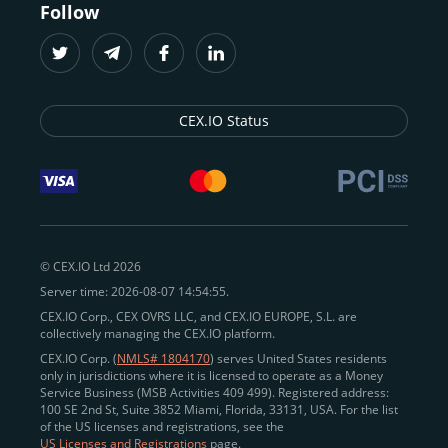
Follow
CEX.IO Status
© CEX.IO Ltd 2026
Server time: 2026-08-07 14:54:55.
CEX.IO Corp., CEX OVRS LLC, and CEX.IO EUROPE, S.L. are
collectively managing the CEX.IO platform.
CEX.IO Corp. (
NMLS# 1804170
) serves United States residents
only in jurisdictions where it is licensed to operate as a Money
Service Business (MSB Activities 409 499). Registered address:
100 SE 2nd St, Suite 3852 Miami, Florida, 33131, USA. For the list
of the US licenses and registrations, see the
US Licenses and Registrations
page.