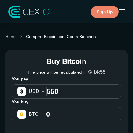
Sign Up
Home
Comprar Bitcoin com Conta Bancária
Buy Bitcoin
14:54
The price will be recalculated in
You pay
USD
You buy
BTC