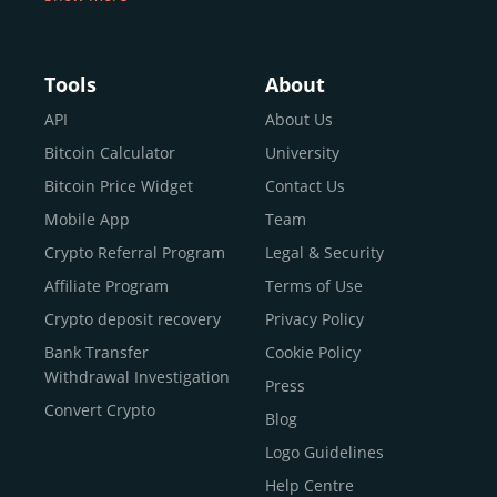
Buy Crypto With Google
Pay
Buy Bitcoin With Skrill
Tools
About
Sell Bitcoin
API
About Us
Buy Dogecoin
Bitcoin Calculator
University
Buy Binance Coin (BNB)
Bitcoin Price Widget
Contact Us
Buy Ripple (XRP)
Mobile App
Team
Buy Litecoin (LTC)
Crypto Referral Program
Legal & Security
Buy Shiba Inu
Affiliate Program
Terms of Use
Buy Bitcoin Cash
Crypto deposit recovery
Privacy Policy
Buy Solana
Bank Transfer
Cookie Policy
Buy ICP
Withdrawal Investigation
Press
Convert Crypto
Blog
Logo Guidelines
Help Centre