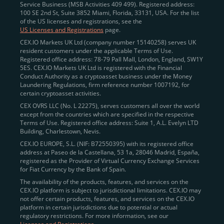
Service Business (MSB Activities 409 499). Registered address:
100 SE 2nd St, Suite 3852 Miami, Florida, 33131, USA. For the list
of the US licenses and registrations, see the
US Licenses and Registrations
page.
CEX.IO Markets UK Ltd (company number 15140258) serves UK
resident customers under the applicable Terms of Use.
Registered office address: 78-79 Pall Mall, London, England, SW1Y
5ES. CEX.IO Markets UK Ltd is registered with the Financial
Conduct Authority as a cryptoasset business under the Money
Laundering Regulations, firm reference number 1007192, for
certain cryptoasset activities.
CEX OVRS LLC (No. L 22275), serves customers all over the world
except from the countries which are specified in the respective
Terms of Use. Registered office address: Suite 1, A.L. Evelyn LTD
Building, Charlestown, Nevis.
CEX.IO EUROPE, S.L. (NIF: B72550395) with its registered office
address at Paseo de la Castellana, 53 1a, 28046 Madrid, España,
registered as the Provider of Virtual Currency Exchange Services
for Fiat Currency by the Bank of Spain.
The availability of the products, features, and services on the
CEX.IO platform is subject to jurisdictional limitations. CEX.IO may
not offer certain products, features, and services on the CEX.IO
platform in certain jurisdictions due to potential or actual
regulatory restrictions. For more information, see our