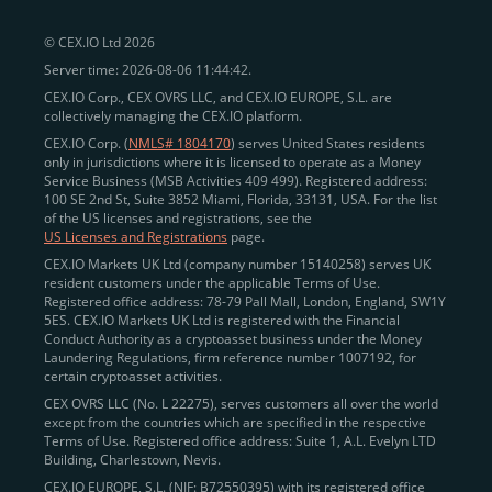
© CEX.IO Ltd 2026
Server time: 2026-08-06 11:44:42.
CEX.IO Corp., CEX OVRS LLC, and CEX.IO EUROPE, S.L. are
collectively managing the CEX.IO platform.
CEX.IO Corp. (
NMLS# 1804170
) serves United States residents
only in jurisdictions where it is licensed to operate as a Money
Service Business (MSB Activities 409 499). Registered address:
100 SE 2nd St, Suite 3852 Miami, Florida, 33131, USA. For the list
of the US licenses and registrations, see the
US Licenses and Registrations
page.
CEX.IO Markets UK Ltd (company number 15140258) serves UK
resident customers under the applicable Terms of Use.
Registered office address: 78-79 Pall Mall, London, England, SW1Y
5ES. CEX.IO Markets UK Ltd is registered with the Financial
Conduct Authority as a cryptoasset business under the Money
Laundering Regulations, firm reference number 1007192, for
certain cryptoasset activities.
CEX OVRS LLC (No. L 22275), serves customers all over the world
except from the countries which are specified in the respective
Terms of Use. Registered office address: Suite 1, A.L. Evelyn LTD
Building, Charlestown, Nevis.
CEX.IO EUROPE, S.L. (NIF: B72550395) with its registered office