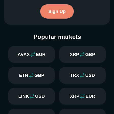
Sign Up
Popular markets
AVAX
EUR
XRP
GBP
ETH
GBP
TRX
USD
LINK
USD
XRP
EUR