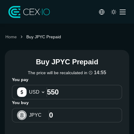
Home
Buy JPYC Prepaid
Buy JPYC Prepaid
14:54
The price will be recalculated in
You pay
USD
You buy
JPYC