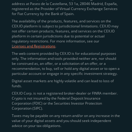
address at Paseo de la Castellana, 53 1a, 28046 Madrid, España,
registered as the Provider of Virtual Currency Exchange Services
for Fiat Currency by the Bank of Spain.
The availability of the products, features, and services on the
CEX.IO platform is subject to jurisdictional limitations. CEX.IO may
not offer certain products, features, and services on the CEX.IO
platform in certain jurisdictions due to potential or actual
regulatory restrictions. For more information, see our
Licenses and Registrations
.
The web content provided by CEX.IO is for educational purposes
only. The information and tools provided neither are, nor should
be construed as, an offer, or a solicitation of an offer, or a
recommendation, to buy, sell or hold any digital asset or to open a
particular account or engage in any specific investment strategy.
Digital asset markets are highly volatile and can lead to loss of
funds.
CEX.IO Corp. is not a registered broker-dealer or FINRA member.
Crypto is not insured by the Federal Deposit Insurance
Corporation (FDIC) or the Securities Investor Protection
Corporation (SIPC).
Taxes may be payable on any return and/or on any increase in the
value of your digital assets and you should seek independent
advice on your tax obligations.