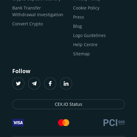
Buy Solana
Bank Transfer
Cookie Policy
Buy ICP
Withdrawal Investigation
Press
Convert Crypto
Blog
Logo Guidelines
Help Centre
Sitemap
Follow
CEX.IO Status