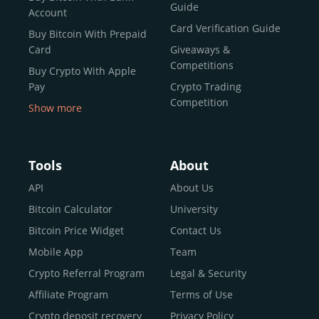
Guide
Account
Card Verification Guide
Buy Bitcoin With Prepaid
Card
Giveaways &
Competitions
Buy Crypto With Apple
Pay
Crypto Trading
Competition
Show more
Buy Crypto With Google
Pay
Buy Bitcoin With Skrill
Tools
About
Sell Bitcoin
API
About Us
Buy Dogecoin
Bitcoin Calculator
University
Buy Binance Coin (BNB)
Bitcoin Price Widget
Contact Us
Buy Ripple (XRP)
Mobile App
Team
Buy Litecoin (LTC)
Crypto Referral Program
Legal & Security
Buy Shiba Inu
Affiliate Program
Terms of Use
Buy Bitcoin Cash
Crypto deposit recovery
Privacy Policy