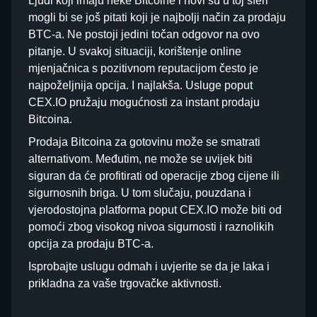
Ljudi koji imaju neke Bitcoine i novi su u toj sferi
mogli bi se još pitati koji je najbolji način za prodaju
BTC-a. Ne postoji jedini točan odgovor na ovo
pitanje. U svakoj situaciji, korištenje online
mjenjačnica s pozitivnom reputacijom često je
najpoželjnija opcija. I najlakša. Usluge poput
CEX.IO pružaju mogućnosti za instant prodaju
Bitcoina.
Prodaja Bitcoina za gotovinu može se smatrati
alternativom. Međutim, ne može se uvijek biti
siguran da će profitirati od operacije zbog cijene ili
sigurnosnih briga. U tom slučaju, pouzdana i
vjerodostojna platforma poput CEX.IO može biti od
pomoći zbog visokog nivoa sigurnosti i raznolikih
opcija za prodaju BTC-a.
Isprobajte uslugu odmah i uvjerite se da je laka i
prikladna za vaše trgovačke aktivnosti.