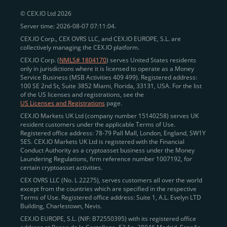
© CEX.IO Ltd 2026
Server time: 2026-08-07 07:11:04.
CEX.IO Corp., CEX OVRS LLC, and CEX.IO EUROPE, S.L. are
collectively managing the CEX.IO platform.
CEX.IO Corp. (
NMLS# 1804170
) serves United States residents
only in jurisdictions where it is licensed to operate as a Money
Service Business (MSB Activities 409 499). Registered address:
100 SE 2nd St, Suite 3852 Miami, Florida, 33131, USA. For the list
of the US licenses and registrations, see the
US Licenses and Registrations
page.
CEX.IO Markets UK Ltd (company number 15140258) serves UK
resident customers under the applicable Terms of Use.
Registered office address: 78-79 Pall Mall, London, England, SW1Y
5ES. CEX.IO Markets UK Ltd is registered with the Financial
Conduct Authority as a cryptoasset business under the Money
Laundering Regulations, firm reference number 1007192, for
certain cryptoasset activities.
CEX OVRS LLC (No. L 22275), serves customers all over the world
except from the countries which are specified in the respective
Terms of Use. Registered office address: Suite 1, A.L. Evelyn LTD
Building, Charlestown, Nevis.
CEX.IO EUROPE, S.L. (NIF: B72550395) with its registered office