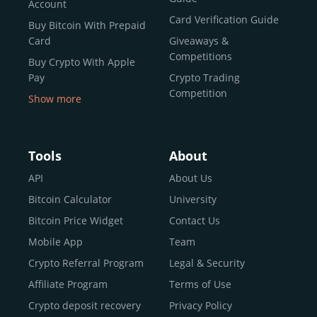
Account
Card Verification Guide
Buy Bitcoin With Prepaid
Card
Giveaways &
Competitions
Buy Crypto With Apple
Pay
Crypto Trading
Competition
Show more
Buy Crypto With Google
Pay
Buy Bitcoin With Skrill
Tools
About
Sell Bitcoin
API
About Us
Buy Dogecoin
Bitcoin Calculator
University
Buy Binance Coin (BNB)
Bitcoin Price Widget
Contact Us
Buy Ripple (XRP)
Mobile App
Team
Buy Litecoin (LTC)
Crypto Referral Program
Legal & Security
Buy Shiba Inu
Affiliate Program
Terms of Use
Buy Bitcoin Cash
Crypto deposit recovery
Privacy Policy