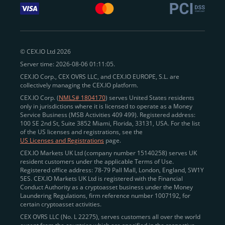
© CEX.IO Ltd 2026
Server time: 2026-08-06 01:11:05.
CEX.IO Corp., CEX OVRS LLC, and CEX.IO EUROPE, S.L. are
collectively managing the CEX.IO platform.
CEX.IO Corp. (
NMLS# 1804170
) serves United States residents
only in jurisdictions where it is licensed to operate as a Money
Service Business (MSB Activities 409 499). Registered address:
100 SE 2nd St, Suite 3852 Miami, Florida, 33131, USA. For the list
of the US licenses and registrations, see the
US Licenses and Registrations
page.
CEX.IO Markets UK Ltd (company number 15140258) serves UK
resident customers under the applicable Terms of Use.
Registered office address: 78-79 Pall Mall, London, England, SW1Y
5ES. CEX.IO Markets UK Ltd is registered with the Financial
Conduct Authority as a cryptoasset business under the Money
Laundering Regulations, firm reference number 1007192, for
certain cryptoasset activities.
CEX OVRS LLC (No. L 22275), serves customers all over the world