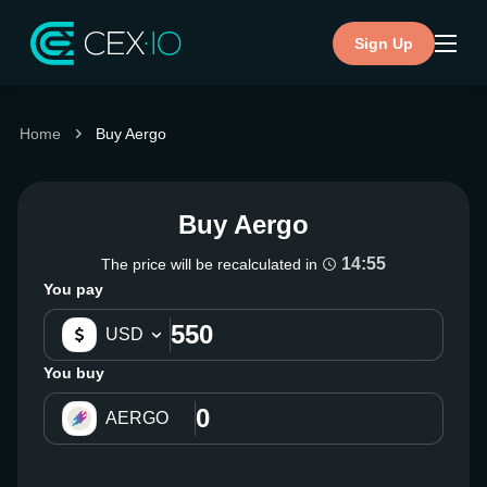
Sign Up
Home
Buy Aergo
Buy Aergo
14:54
The price will be recalculated in
You pay
USD
You buy
AERGO