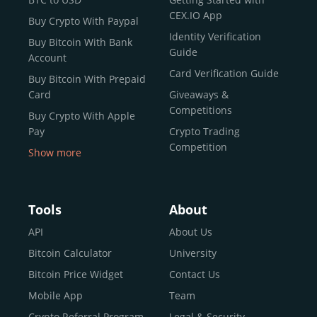
CEX.IO App
Buy Crypto With Paypal
Identity Verification
Buy Bitcoin With Bank
Guide
Account
Card Verification Guide
Buy Bitcoin With Prepaid
Card
Giveaways &
Competitions
Buy Crypto With Apple
Pay
Crypto Trading
Competition
Show more
Buy Crypto With Google
Pay
Buy Bitcoin With Skrill
Tools
About
Sell Bitcoin
API
About Us
Buy Dogecoin
Bitcoin Calculator
University
Buy Binance Coin (BNB)
Bitcoin Price Widget
Contact Us
Buy Ripple (XRP)
Mobile App
Team
Buy Litecoin (LTC)
Crypto Referral Program
Legal & Security