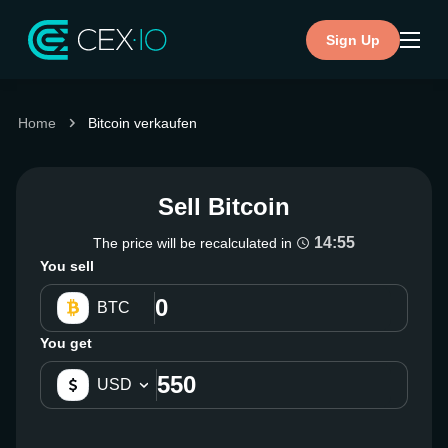
Sign Up
Home
Bitcoin verkaufen
Sell Bitcoin
14:55
The price will be recalculated in
You sell
BTC
You get
USD