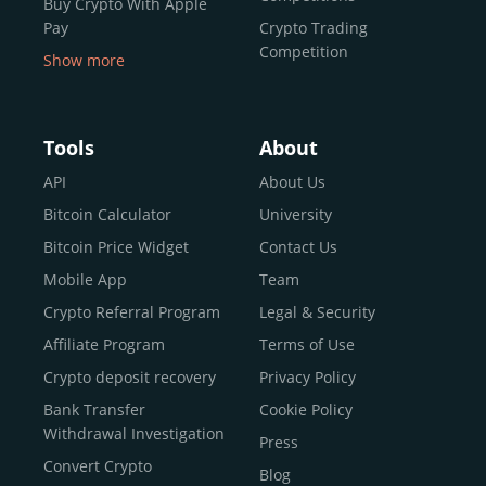
Buy Crypto With Apple
Pay
Crypto Trading
Competition
Show more
Buy Crypto With Google
Pay
Buy Bitcoin With Skrill
Tools
About
Sell Bitcoin
API
About Us
Buy Dogecoin
Bitcoin Calculator
University
Buy Binance Coin (BNB)
Bitcoin Price Widget
Contact Us
Buy Ripple (XRP)
Mobile App
Team
Buy Litecoin (LTC)
Crypto Referral Program
Legal & Security
Buy Shiba Inu
Affiliate Program
Terms of Use
Buy Bitcoin Cash
Crypto deposit recovery
Privacy Policy
Buy Solana
Bank Transfer
Cookie Policy
Buy ICP
Withdrawal Investigation
Press
Convert Crypto
Blog