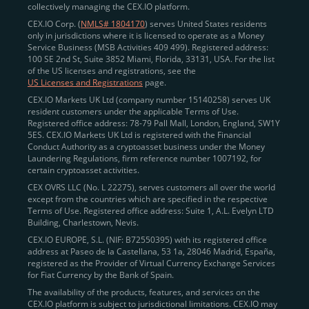
collectively managing the CEX.IO platform.
CEX.IO Corp. (
NMLS# 1804170
) serves United States residents
only in jurisdictions where it is licensed to operate as a Money
Service Business (MSB Activities 409 499). Registered address:
100 SE 2nd St, Suite 3852 Miami, Florida, 33131, USA. For the list
of the US licenses and registrations, see the
US Licenses and Registrations
page.
CEX.IO Markets UK Ltd (company number 15140258) serves UK
resident customers under the applicable Terms of Use.
Registered office address: 78-79 Pall Mall, London, England, SW1Y
5ES. CEX.IO Markets UK Ltd is registered with the Financial
Conduct Authority as a cryptoasset business under the Money
Laundering Regulations, firm reference number 1007192, for
certain cryptoasset activities.
CEX OVRS LLC (No. L 22275), serves customers all over the world
except from the countries which are specified in the respective
Terms of Use. Registered office address: Suite 1, A.L. Evelyn LTD
Building, Charlestown, Nevis.
CEX.IO EUROPE, S.L. (NIF: B72550395) with its registered office
address at Paseo de la Castellana, 53 1a, 28046 Madrid, España,
registered as the Provider of Virtual Currency Exchange Services
for Fiat Currency by the Bank of Spain.
The availability of the products, features, and services on the
CEX.IO platform is subject to jurisdictional limitations. CEX.IO may