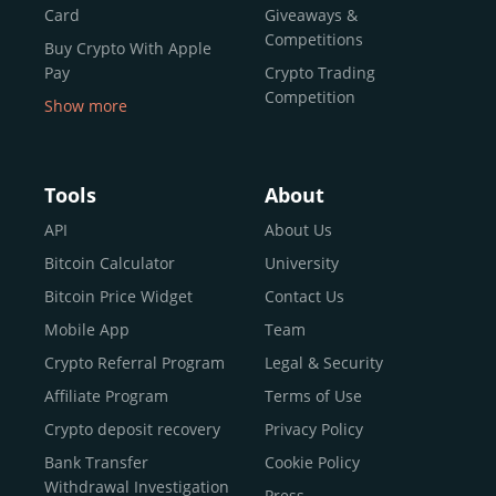
Card
Giveaways &
Competitions
Buy Crypto With Apple
Pay
Crypto Trading
Competition
Show more
Buy Crypto With Google
Pay
Buy Bitcoin With Skrill
Tools
About
Sell Bitcoin
API
About Us
Buy Dogecoin
Bitcoin Calculator
University
Buy Binance Coin (BNB)
Bitcoin Price Widget
Contact Us
Buy Ripple (XRP)
Mobile App
Team
Buy Litecoin (LTC)
Crypto Referral Program
Legal & Security
Buy Shiba Inu
Affiliate Program
Terms of Use
Buy Bitcoin Cash
Crypto deposit recovery
Privacy Policy
Buy Solana
Bank Transfer
Cookie Policy
Buy ICP
Withdrawal Investigation
Press