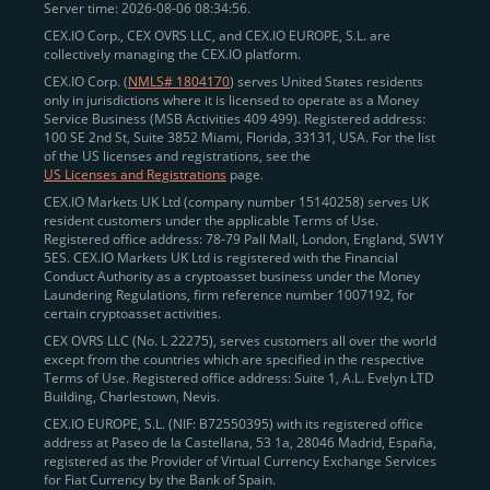
Server time: 2026-08-06 08:34:56.
CEX.IO Corp., CEX OVRS LLC, and CEX.IO EUROPE, S.L. are
collectively managing the CEX.IO platform.
CEX.IO Corp. (
NMLS# 1804170
) serves United States residents
only in jurisdictions where it is licensed to operate as a Money
Service Business (MSB Activities 409 499). Registered address:
100 SE 2nd St, Suite 3852 Miami, Florida, 33131, USA. For the list
of the US licenses and registrations, see the
US Licenses and Registrations
page.
CEX.IO Markets UK Ltd (company number 15140258) serves UK
resident customers under the applicable Terms of Use.
Registered office address: 78-79 Pall Mall, London, England, SW1Y
5ES. CEX.IO Markets UK Ltd is registered with the Financial
Conduct Authority as a cryptoasset business under the Money
Laundering Regulations, firm reference number 1007192, for
certain cryptoasset activities.
CEX OVRS LLC (No. L 22275), serves customers all over the world
except from the countries which are specified in the respective
Terms of Use. Registered office address: Suite 1, A.L. Evelyn LTD
Building, Charlestown, Nevis.
CEX.IO EUROPE, S.L. (NIF: B72550395) with its registered office
address at Paseo de la Castellana, 53 1a, 28046 Madrid, España,
registered as the Provider of Virtual Currency Exchange Services
for Fiat Currency by the Bank of Spain.