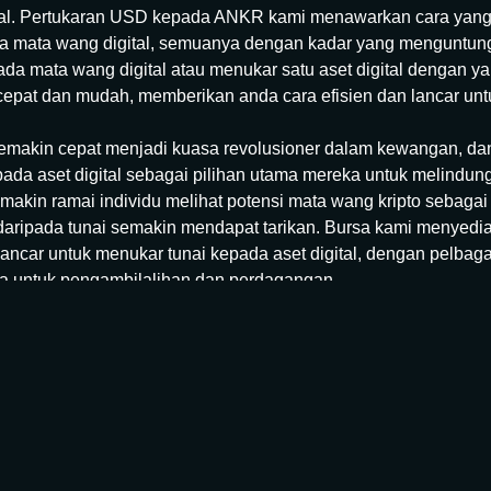
rusial. Pertukaran USD kepada ANKR kami menawarkan cara yan
da mata wang digital, semuanya dengan kadar yang menguntu
a mata wang digital atau menukar satu aset digital dengan yan
cepat dan mudah, memberikan anda cara efisien dan lancar un
semakin cepat menjadi kuasa revolusioner dalam kewangan, da
epada aset digital sebagai pilihan utama mereka untuk melindun
kin ramai individu melihat potensi mata wang kripto sebaga
 daripada tunai semakin mendapat tarikan. Bursa kami menyedi
ncar untuk menukar tunai kepada aset digital, dengan pelbagai
da untuk pengambilalihan dan perdagangan.
da ANKR dengan pantas dan berkesan
a ANKR di platform kami adalah efisien, berkesan, dan sele
halangan kepada pelanggan di semua tahap. Perkhidmatan in
 fiat-ke-kripto aset dan memberikan kadar menguntungkan, ya
r kripto anda pada kadar terbaik tanpa kebimbangan mengenai
ad berlebihan. Dengan kelajuan transaksi yang segera dan kel
inimum, perkhidmatan kami menjamin bahawa mata wang kript
gan pantas, menjimatkan masa dan kesulitan anda.