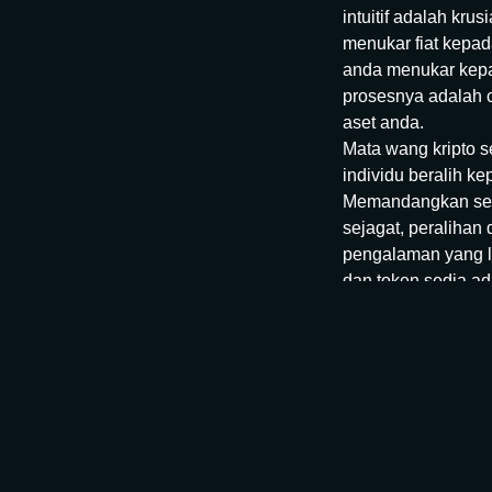
intuitif adalah k
menukar fiat kepa
anda menukar kepad
prosesnya adalah 
aset anda.
Mata wang kripto 
individu beralih k
Memandangkan sema
sejagat, peralihan
pengalaman yang la
dan token sedia a
Menukar USD kepa
Menukar USD kepad
pengalaman tanpa 
pelbagai transaksi
anda boleh menuka
dijangka atau spre
pertukaran yang m
ditukar hampir den