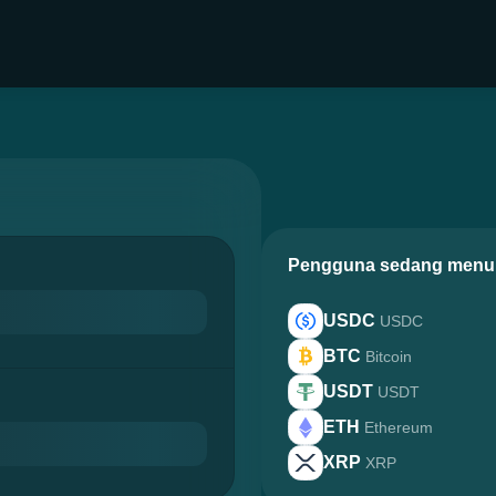
Pengguna sedang menuk
USDC
USDC
BTC
Bitcoin
USDT
USDT
ETH
Ethereum
XRP
XRP