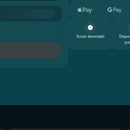
Yuran terendah
Depos
yu