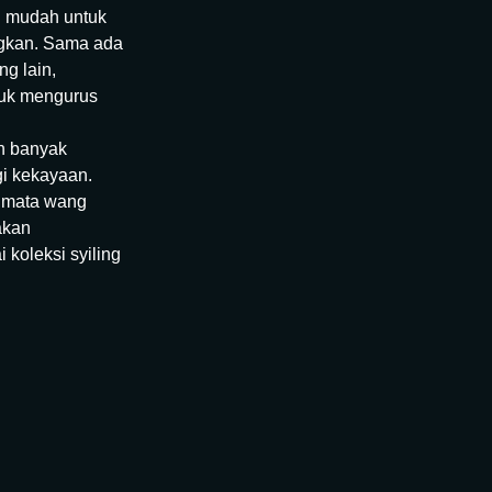
g mudah untuk
ngkan. Sama ada
g lain,
tuk mengurus
n banyak
gi kekayaan.
i mata wang
akan
 koleksi syiling
sa, menawarkan
i menyokong
ng bermaksud
 kos yang tidak
ewatan
o anda akan