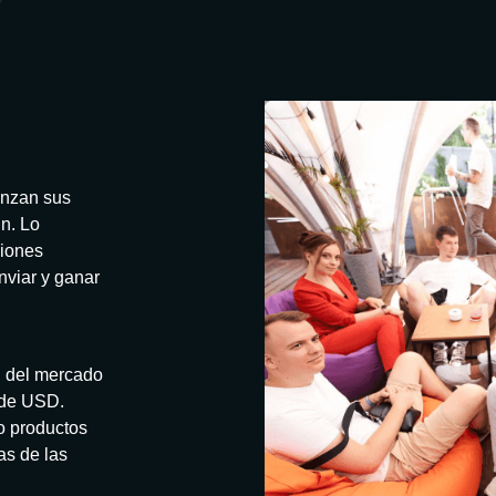
anzan sus
n. Lo
ciones
nviar y ganar
l del mercado
 de USD.
o productos
as de las